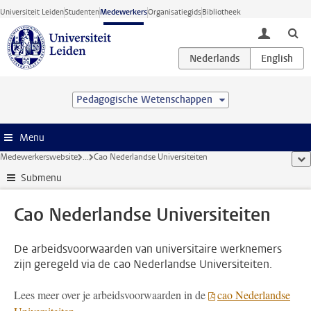
Ga direct naar de inhoud
Universiteit Leiden
Studenten
Medewerkers
Organisatiegids
Bibliotheek
toggle lo
Pedagogische Wetenschappen
Menu
Medewerkerswebsite
...
Cao Nederlandse Universiteiten
too
Submenu
Cao Nederlandse Universiteiten
De arbeidsvoorwaarden van universitaire werknemers
zijn geregeld via de cao Nederlandse Universiteiten.
Lees meer over je arbeidsvoorwaarden in de
cao Nederlandse