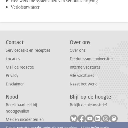
Hoe werkt de systematiek van verlofafschrijving
Verlofstuwmeer
Contact
Over ons
Servicedesks en recepties
Over ons
Locaties
De duurzame universiteit
Mail de redactie
Interne vacatures
Privacy
Alle vacatures
Disclaimer
Naast het werk
Nood
Blijf op de hoogte
Bereikbaarheid bij
Bekijk de nieuwsbrief
noodgevallen
Volg ons op bluesky
Volg ons op facebook
Volg ons op youtub
Volg ons op li
Volg ons o
Volg 
Melden incidenten en
ongevallen