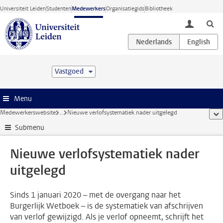
Ga direct naar de inhoud
Universiteit Leiden
Studenten
Medewerkers
Organisatiegids
Bibliotheek
toggle lo
Vastgoed
Menu
Medewerkerswebsite
...
Nieuwe verlofsystematiek nader uitgelegd
too
Submenu
Nieuwe verlofsystematiek nader
uitgelegd
Sinds 1 januari 2020 – met de overgang naar het
Burgerlijk Wetboek – is de systematiek van afschrijven
van verlof gewijzigd. Als je verlof opneemt, schrijft het