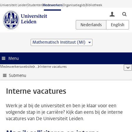
Ga direct naar de inhoud
Universiteit Leiden
Studenten
Medewerkers
Organisatiegids
Bibliotheek
toggle lo
Mathematisch Instituut (MI)
Menu
Medewerkerswebsite
...
Interne vacatures
too
Submenu
Interne vacatures
Werk je al bij de universiteit en ben je klaar voor een
volgende stap in je carrière? Kijk dan eens bij de interne
vacatures van De Universiteit Leiden.