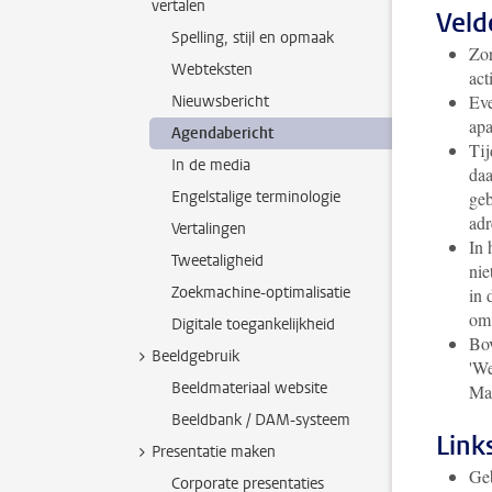
vertalen
Veld
Spelling, stijl en opmaak
Zor
Webteksten
acti
Eve
Nieuwsbericht
apa
Agendabericht
Tij
In de media
daa
Engelstalige terminologie
geb
adr
Vertalingen
In 
Tweetaligheid
nie
Zoekmachine-optimalisatie
in 
om 
Digitale toegankelijkheid
Bov
Beeldgebruik
'We
Beeldmateriaal website
Maa
Beeldbank / DAM-systeem
Link
Presentatie maken
Geb
Corporate presentaties