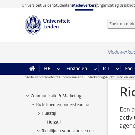
Ga direct naar de inhoud
Universiteit Leiden
Studenten
Medewerkers
Organisatiegids
Biblio
Zoek op onder
Zoekterm
Medewerker
HR
meer HR pagina’s
Financiën
meer Financiën pagi
ICT
meer ICT
Facil
Medewerkerswebsite
Communicatie & Marketing
Richtlijnen en on
Ri
Communicatie & Marketing
Richtlijnen en ondersteuning
Een b
Huisstijl
activ
Huisstijl
agend
Richtlijnen voor schrijven en