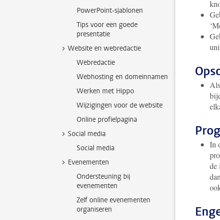
kno
PowerPoint-sjablonen
Geb
Tips voor een goede
‘Me
presentatie
Geb
uni
Website en webredactie
Webredactie
Ops
Webhosting en domeinnamen
Als
Werken met Hippo
bij
Wijzigingen voor de website
elk
Online profielpagina
Pro
Social media
In 
Social media
pro
Evenementen
de 
dan
Ondersteuning bij
evenementen
ook
Zelf online evenementen
Enge
organiseren