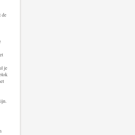
t de
e
et
l je
blok
het
ijn.
n