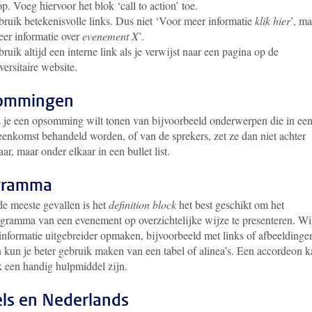
p. Voeg hiervoor het blok ‘call to action’ toe.
ruik betekenisvolle links. Dus niet ‘Voor meer informatie
klik hier
’, ma
er informatie over
evenement X
’.
ruik altijd een interne link als je verwijst naar een pagina op de
versitaire website.
ommingen
 je een opsomming wilt tonen van bijvoorbeeld onderwerpen die in ee
eenkomst behandeld worden, of van de sprekers, zet ze dan niet achter
aar, maar onder elkaar in een bullet list.
gramma
de meeste gevallen is het
definition block
het best geschikt om het
gramma van een evenement op overzichtelijke wijze te presenteren. Wil
informatie uitgebreider opmaken, bijvoorbeeld met links of afbeeldinge
 kun je beter gebruik maken van een tabel of alinea’s. Een accordeon 
 een handig hulpmiddel zijn.
ls en Nederlands