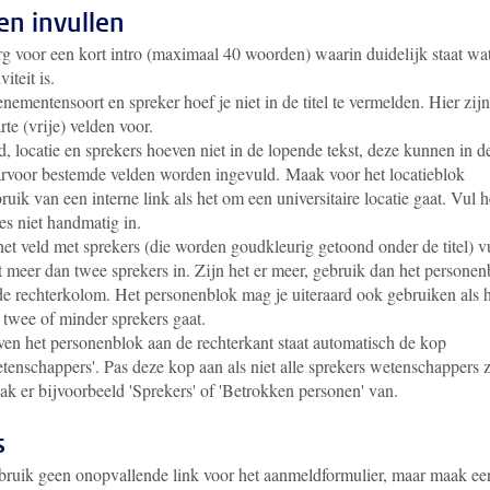
en invullen
g voor een kort intro (maximaal 40 woorden) waarin duidelijk staat wa
viteit is.
nementensoort en spreker hoef je niet in de titel te vermelden. Hier zijn
rte (vrije) velden voor.
d, locatie en sprekers hoeven niet in de lopende tekst, deze kunnen in d
rvoor bestemde velden worden ingevuld. Maak voor het locatieblok
ruik van een interne link als het om een universitaire locatie gaat. Vul h
es niet handmatig in.
het veld met sprekers (die worden goudkleurig getoond onder de titel) vu
t meer dan twee sprekers in. Zijn het er meer, gebruik dan het personen
de rechterkolom. Het personenblok mag je uiteraard ook gebruiken als 
twee of minder sprekers gaat.
en het personenblok aan de rechterkant staat automatisch de kop
tenschappers'. Pas deze kop aan als niet alle sprekers wetenschappers z
k er bijvoorbeeld 'Sprekers' of 'Betrokken personen' van.
s
ruik geen onopvallende link voor het aanmeldformulier, maar maak ee