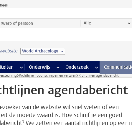
theek
werp of persoon en selecteer categorie
Alle
swebsite
World Archaeology
na’s
 pagina’s
iteiten
meer Faciliteiten pagina’s
Onderwijs
meer Onderwijs pagina’s
Onderzoek
meer Onderzoek p
Communicati
dersteuning
Richtlijnen voor schrijven en vertalen
Richtlijnen agendabericht
chtlijnen agendabericht
ezoeker van de website wil snel weten of een
iteit de moeite waard is. Hoe schrijf je een goed
abericht? We zetten een aantal richtlijnen op een ri