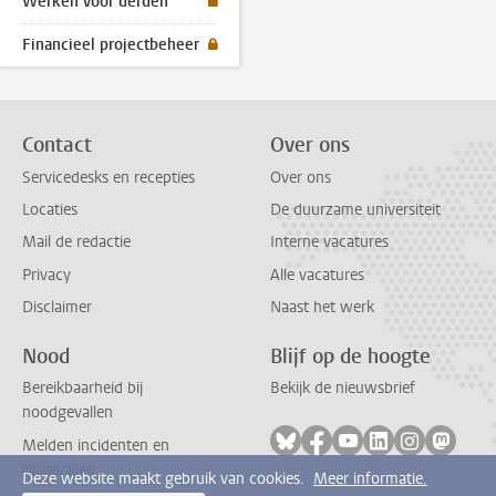
Werken voor derden
Financieel projectbeheer
Contact
Over ons
Servicedesks en recepties
Over ons
Locaties
De duurzame universiteit
Mail de redactie
Interne vacatures
Privacy
Alle vacatures
Disclaimer
Naast het werk
Nood
Blijf op de hoogte
Bereikbaarheid bij
Bekijk de nieuwsbrief
noodgevallen
Volg ons op bluesky
Volg ons op facebook
Volg ons op youtub
Volg ons op li
Volg ons o
Volg 
Melden incidenten en
ongevallen
Deze website maakt gebruik van cookies.
Meer informatie.