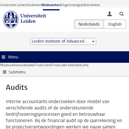
Ga direct naar de inhoud
Universiteit Leiden
Studenten
Medewerkers
Organisatiegids
Bibliotheek
toggle lo
Leiden Institute of Advanced Computer Science (LIACS)
Menu
Medewerkerswebsite
Financiën
Financieel beleid
Audits
Submenu
Audits
Interne accountants onderzoeken door middel van
verschillende audits of de ondersteunende
bedrijfsvoeringsprocessen goed en betrouwbaar
functioneren. Bij de financial audit op de jaarrekening en
bij projectverantwoordingen werken we nauw samen