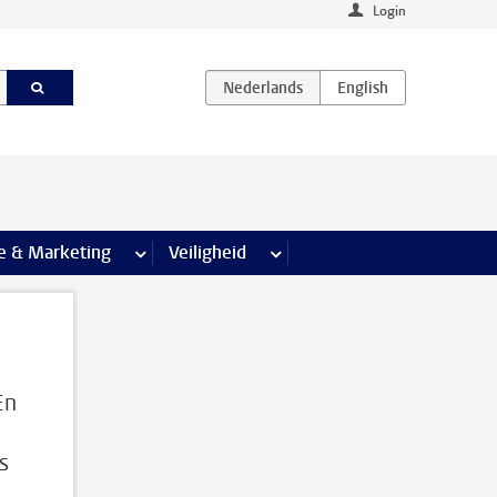
Login
agina’s
e & Marketing
meer Communicatie & Marketing pagina’s
Veiligheid
meer Veiligheid pagina’s
En
s