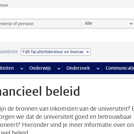
theek
werp of persoon en selecteer categorie
Alle
swebsite
FdR faculteitsbestuur en bureau
na’s
 pagina’s
iteiten
meer Faciliteiten pagina’s
Onderwijs
meer Onderwijs pagina’s
Onderzoek
meer Onderzoek p
Communicati
nancieel beleid
ijn de bronnen van inkomsten van de universiteit? 
orgen we dat de universiteit goed en betrouwbaar
ioneert? Hieronder vind je meer informatie over on
ieel beleid.