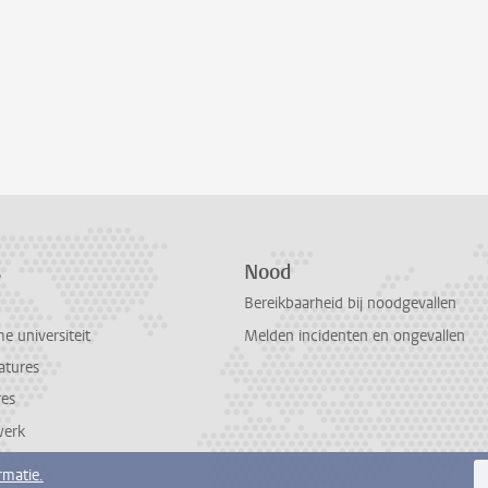
s
Nood
Bereikbaarheid bij noodgevallen
 universiteit
Melden incidenten en ongevallen
atures
res
werk
rmatie.