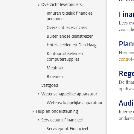
Overzicht leveranciers
Fina
Inhuren tijdelijk financieel
personeel
Lees ov
Overzicht leveranciers
zoals de
Buitenlandse dienstreizen
Plan
Hotels Leiden en Den Haag
Hier lee
Kantoorartikelen en
control-
computersupplies
Meubilair
Rege
Bloemen
De finan
Vastgoed
op dive
Wetenschappelijke apparatuur
Audi
Wetenschappelijke apparatuur
Interne
Hulp en ondersteuning
onderst
Servicepunt Financieel
Servicepunt Financieel