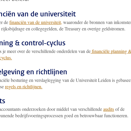
nciën van de universiteit
er de
financiën van de universiteit,
waaronder de bronnen van inkomste
 rijksbijdrage en collegegelden, de Treasury en overige geldstromen.
ning & control-cyclus
s je meer over de verschillende onderdelen van de
financiële planning 
cyclus.
lgeving en richtlijnen
ciële besturing en verslaglegging van de Universiteit Leiden is gebasee
rse
regels en richtlijnen.
ts
 accountants onderzoeken door middel van verschillende
audits
of de
eunende bedrijfsvoeringsprocessen goed en betrouwbaar functioneren.