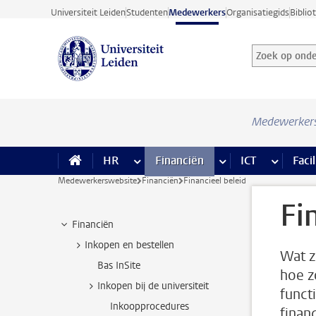
Ga direct naar de inhoud
Universiteit Leiden
Studenten
Medewerkers
Organisatiegids
Biblio
Zoek op onder
Zoekterm
Medewerker
HR
meer HR pagina’s
Financiën
meer Financiën pagi
ICT
meer ICT
Facil
Medewerkerswebsite
Financiën
Financieel beleid
Fi
Financiën
Inkopen en bestellen
Wat z
Bas InSite
hoe z
Inkopen bij de universiteit
funct
Inkoopprocedures
financ