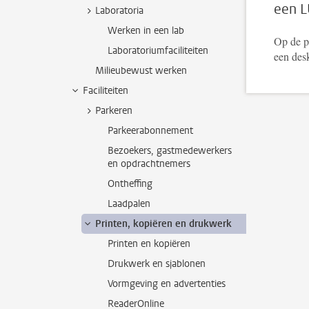
een L
Laboratoria
Werken in een lab
Op de 
Laboratoriumfaciliteiten
een desk
Milieubewust werken
Faciliteiten
Parkeren
Parkeerabonnement
Bezoekers, gastmedewerkers
en opdrachtnemers
Ontheffing
Laadpalen
Printen, kopiëren en drukwerk
Printen en kopiëren
Drukwerk en sjablonen
Vormgeving en advertenties
ReaderOnline