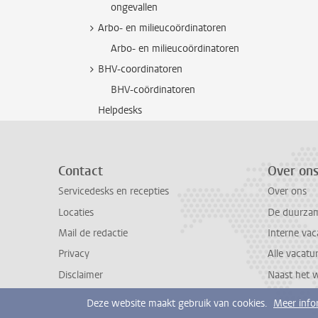
ongevallen
Arbo- en milieucoördinatoren
Arbo- en milieucoördinatoren
BHV-coordinatoren
BHV-coördinatoren
Helpdesks
Contact
Over on
Servicedesks en recepties
Over ons
Locaties
De duurzame
Mail de redactie
Interne vac
Privacy
Alle vacatu
Disclaimer
Naast het 
Deze website maakt gebruik van cookies.
Meer info