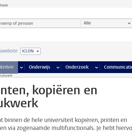
theek
werp of persoon en selecteer categorie
Alle
swebsite
ICLON
na’s
 pagina’s
iteiten
meer Faciliteiten pagina’s
Onderwijs
meer Onderwijs pagina’s
Onderzoek
meer Onderzoek p
Communicati
drukwerk
inten, kopiëren en
ukwerk
nt binnen de hele universiteit kopiëren, printen en
en via zogenaamde multifunctionals. Je hebt hierv