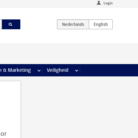
Login
agina’s
e & Marketing
meer Communicatie & Marketing pagina’s
Veiligheid
meer Veiligheid pagina’s
oor