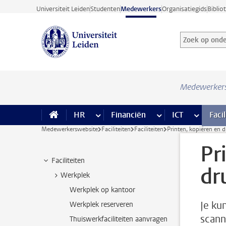
Ga direct naar de inhoud
Universiteit Leiden
Studenten
Medewerkers
Organisatiegids
Biblio
Zoek op onder
Zoekterm
Medewerker
HR
meer HR pagina’s
Financiën
meer Financiën pagi
ICT
meer ICT
Facil
Medewerkerswebsite
Faciliteiten
Faciliteiten
Printen, kopiëren en 
Pr
Faciliteiten
dr
Werkplek
Werkplek op kantoor
Je ku
Werkplek reserveren
scann
Thuiswerkfaciliteiten aanvragen