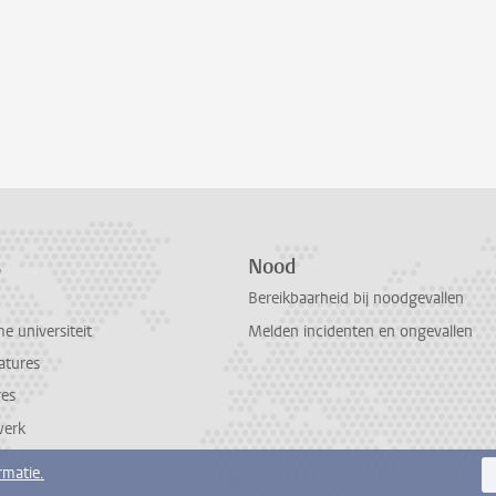
s
Nood
Bereikbaarheid bij noodgevallen
 universiteit
Melden incidenten en ongevallen
atures
res
werk
rmatie.