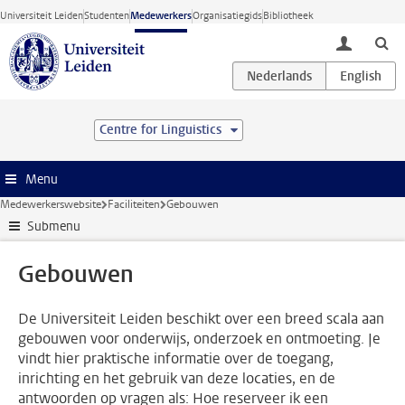
Ga direct naar de inhoud
Universiteit Leiden
Studenten
Medewerkers
Organisatiegids
Bibliotheek
toggle lo
Centre for Linguistics
Menu
Medewerkerswebsite
Faciliteiten
Gebouwen
Submenu
Gebouwen
De Universiteit Leiden beschikt over een breed scala aan
gebouwen voor onderwijs, onderzoek en ontmoeting. Je
vindt hier praktische informatie over de toegang,
inrichting en het gebruik van deze locaties, en de
antwoorden op vragen als: Hoe reserveer ik een