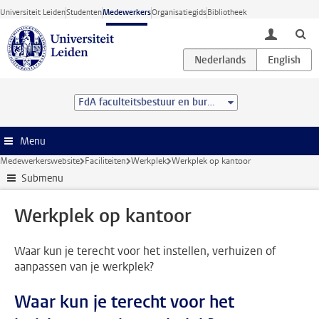
Ga direct naar de inhoud
Universiteit Leiden
Studenten
Medewerkers
Organisatiegids
Bibliotheek
toggle lo
FdA faculteitsbestuur en bureau
Menu
Medewerkerswebsite
Faciliteiten
Werkplek
Werkplek op kantoor
Submenu
Werkplek op kantoor
Waar kun je terecht voor het instellen, verhuizen of
aanpassen van je werkplek?
Waar kun je terecht voor het