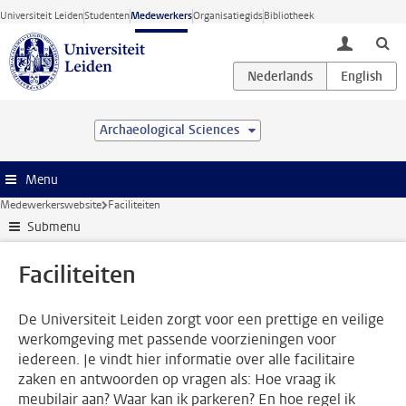
Ga direct naar de inhoud
Universiteit Leiden
Studenten
Medewerkers
Organisatiegids
Bibliotheek
toggle lo
Archaeological Sciences
Menu
Medewerkerswebsite
Faciliteiten
Submenu
Faciliteiten
De Universiteit Leiden zorgt voor een prettige en veilige
werkomgeving met passende voorzieningen voor
iedereen. Je vindt hier informatie over alle facilitaire
zaken en antwoorden op vragen als: Hoe vraag ik
meubilair aan? Waar kan ik parkeren? En hoe regel ik