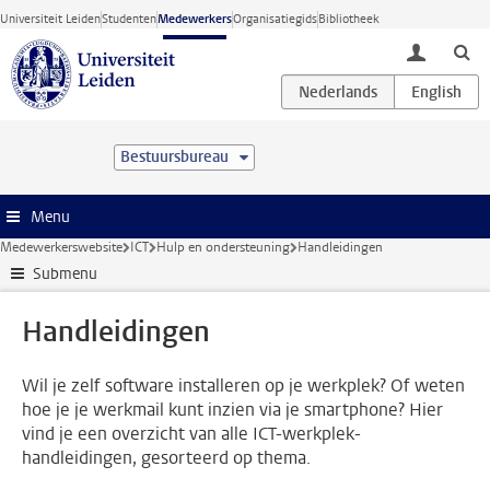
Ga direct naar de inhoud
Universiteit Leiden
Studenten
Medewerkers
Organisatiegids
Bibliotheek
toggle lo
Bestuursbureau
Menu
Medewerkerswebsite
ICT
Hulp en ondersteuning
Handleidingen
Submenu
Handleidingen
Wil je zelf software installeren op je werkplek? Of weten
hoe je je werkmail kunt inzien via je smartphone? Hier
vind je een overzicht van alle ICT-werkplek-
handleidingen, gesorteerd op thema.