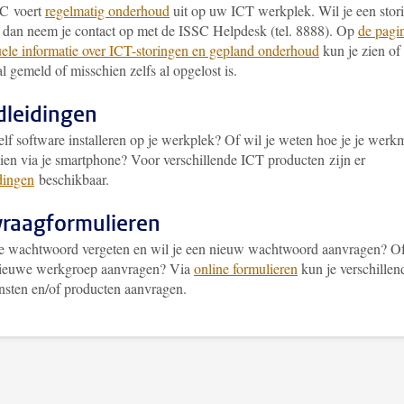
C voert
regelmatig onderhoud
uit op uw ICT werkplek. Wil je een stor
 dan neem je contact op met de ISSC Helpdesk (tel. 8888).
Op
de pagi
uele informatie over ICT-storingen en gepland onderhoud
kun je zien of
al gemeld of misschien zelfs al opgelost is.
leidingen
elf software installeren op je werkplek? Of wil je weten hoe je je werk
zien via je smartphone? Voor verschillende ICT producten zijn er
dingen
beschikbaar.
raagformulieren
je wachtwoord vergeten en wil je een nieuw wachtwoord aanvragen? Of
nieuwe werkgroep aanvragen? Via
online formulieren
kun je verschillen
nsten en/of producten aanvragen.