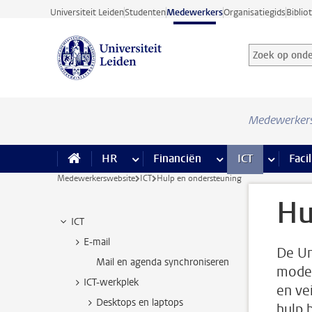
Ga direct naar de inhoud
Universiteit Leiden
Studenten
Medewerkers
Organisatiegids
Biblio
Zoek op onder
Zoekterm
Medewerker
HR
meer HR pagina’s
Financiën
meer Financiën pagi
ICT
meer ICT
Facil
Medewerkerswebsite
ICT
Hulp en ondersteuning
Hu
ICT
E-mail
De Un
Mail en agenda synchroniseren
moder
ICT-werkplek
en vei
Desktops en laptops
hulp 