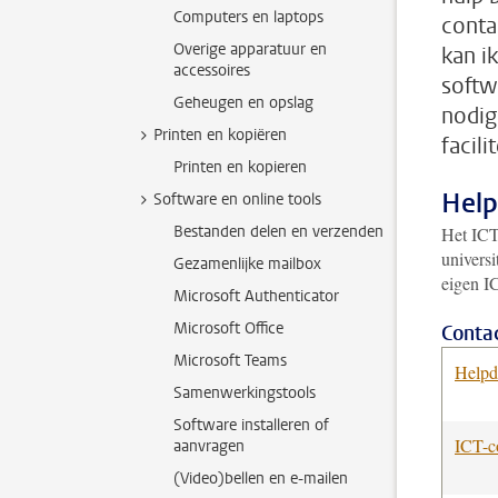
Computers en laptops
conta
Overige apparatuur en
kan i
accessoires
softw
Geheugen en opslag
nodig
Printen en kopiëren
facili
Printen en kopieren
Help
Software en online tools
Bestanden delen en verzenden
Het ICT
universi
Gezamenlijke mailbox
eigen I
Microsoft Authenticator
Microsoft Office
Conta
Microsoft Teams
Helpd
Samenwerkingstools
Software installeren of
ICT-c
aanvragen
(Video)bellen en e-mailen