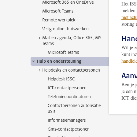
Microsoft 365 en OneDrive
Het ISS
melden,
Microsoft Teams
met act
Remote werkplek
storing 
Veilig online thuiswerken
Hand
Mail en agenda, Office 365, MS
Teams
Wil je z
Microsoft Teams
kunt in
handlei
Hulp en ondersteuning
Helpdesks en contactpersonen
Aanv
Helpdesk ISSC
Ben je 
ICT-contactpersonen
je een 
Telefoniecoordinatoren
ICT die
Contactpersonen autorisatie
uSis
Informatiemanagers
Gms-contactpersonen