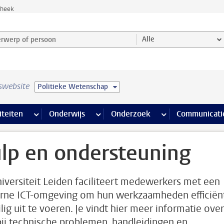
theek
werp of persoon en selecteer categorie
Alle
swebsite
Politieke Wetenschap
na’s
 pagina’s
iteiten
meer Faciliteiten pagina’s
Onderwijs
meer Onderwijs pagina’s
Onderzoek
meer Onderzoek p
Communicati
lp en ondersteuning
iversiteit Leiden faciliteert medewerkers met een
ne ICT-omgeving om hun werkzaamheden efficiën
lig uit te voeren. Je vindt hier meer informatie over
bij technische problemen, handleidingen en