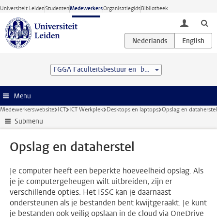
Ga direct naar de inhoud
Universiteit Leiden
Studenten
Medewerkers
Organisatiegids
Bibliotheek
toggle lo
FGGA Faculteitsbestuur en -bureau
Menu
Medewerkerswebsite
ICT
ICT Werkplek
Desktops en laptops
Opslag en dataherstel
Submenu
Opslag en dataherstel
Je computer heeft een beperkte hoeveelheid opslag. Als
je je computergeheugen wilt uitbreiden, zijn er
verschillende opties. Het ISSC kan je daarnaast
ondersteunen als je bestanden bent kwijtgeraakt. Je kunt
je bestanden ook veilig opslaan in de cloud via OneDrive