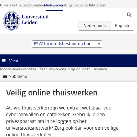
Ga direct naar de inhoud
Universiteit Leiden
Studenten
Medewerkers
Organisatiegids
Bibliotheek
FSW faculteitsbestuur en bureau
Menu
Medewerkerswebsite
ICT
Thuiswerken
Veilig online thuiswerken
Submenu
Veilig online thuiswerken
Als we thuiswerken zijn we extra kwetsbaar voor
cyberaanvallen en datalekken. Gebruik je een
privéapparaat om in te loggen op het
universiteitsnetwerk? Zorg ook dan voor een veilige
online thuiswerkplek.