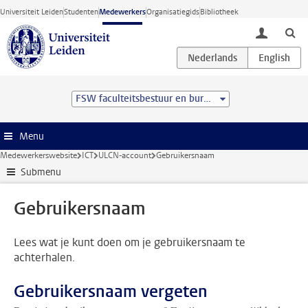
Ga direct naar de inhoud
Universiteit Leiden
Studenten
Medewerkers
Organisatiegids
Bibliotheek
toggle lo
FSW faculteitsbestuur en bureau
Menu
Medewerkerswebsite
ICT
ULCN-account
Gebruikersnaam
Submenu
Gebruikersnaam
Lees wat je kunt doen om je gebruikersnaam te
achterhalen.
Gebruikersnaam vergeten