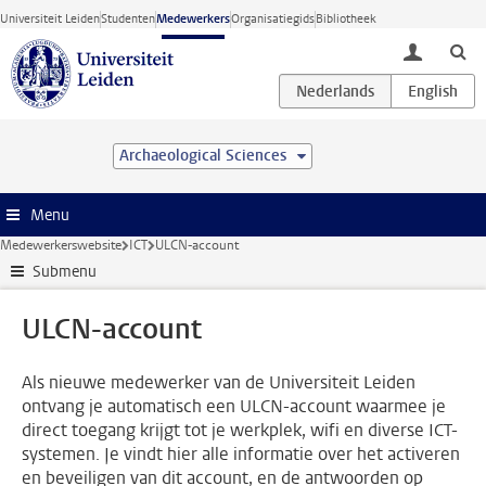
Ga direct naar de inhoud
Universiteit Leiden
Studenten
Medewerkers
Organisatiegids
Bibliotheek
toggle lo
Archaeological Sciences
Menu
Medewerkerswebsite
ICT
ULCN-account
Submenu
ULCN-account
Als nieuwe medewerker van de Universiteit Leiden
ontvang je automatisch een ULCN-account waarmee je
direct toegang krijgt tot je werkplek, wifi en diverse ICT-
systemen. Je vindt hier alle informatie over het activeren
en beveiligen van dit account, en de antwoorden op