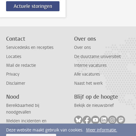
Actuele storingen
Contact
Over ons
Servicedesks en recepties
Over ons
Locaties
De duurzame universiteit
Mail de redactie
Interne vacatures
Privacy
Alle vacatures
Disclaimer
Naast het werk
Nood
Blijf op de hoogte
Bereikbaarheid bij
Bekijk de nieuwsbrief
noodgevallen
Volg ons op bluesky
Volg ons op facebook
Volg ons op youtub
Volg ons op li
Volg ons o
Volg 
Melden incidenten en
ongevallen
Deze website maakt gebruik van cookies.
Meer informatie.