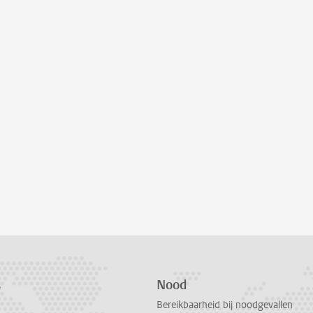
s
Nood
Bereikbaarheid bij noodgevallen