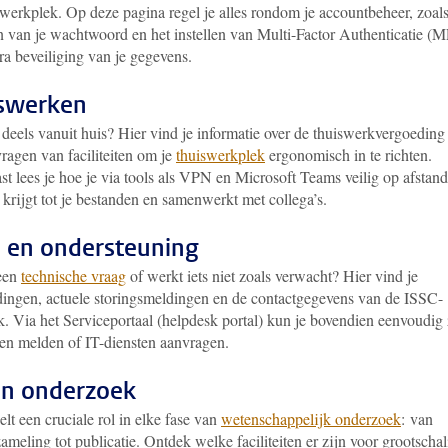
 werkplek. Op deze pagina regel je alles rondom je accountbeheer, zoals
n van je wachtwoord en het instellen van Multi-Factor Authenticatie (
ra beveiliging van je gegevens.
iswerken
deels vanuit huis? Hier vind je informatie over de thuiswerkvergoeding
ragen van faciliteiten om je
thuiswerkplek
ergonomisch in te richten.
t lees je hoe je via tools als VPN en Microsoft Teams veilig op afstand
krijgt tot je bestanden en samenwerkt met collega’s.
 en ondersteuning
een
technische vraag
of werkt iets niet zoals verwacht? Hier vind je
dingen, actuele storingsmeldingen en de contactgegevens van de ISSC-
. Via het Serviceportaal (helpdesk portal) kun je bovendien eenvoudig 
ten melden of IT-diensten aanvragen.
en onderzoek
lt een cruciale rol in elke fase van
wetenschappelijk onderzoek
: van
ameling tot publicatie. Ontdek welke faciliteiten er zijn voor grootschal