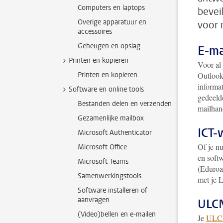
Computers en laptops
bevei
Overige apparatuur en
voor 
accessoires
Geheugen en opslag
E-ma
Printen en kopiëren
Voor al
Printen en kopieren
Outlook
informat
Software en online tools
gedeelde
Bestanden delen en verzenden
mailhan
Gezamenlijke mailbox
ICT-
Microsoft Authenticator
Of je n
Microsoft Office
en softw
Microsoft Teams
(Eduroam
Samenwerkingstools
met je L
Software installeren of
aanvragen
ULC
(Video)bellen en e-mailen
Je
ULCN