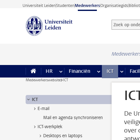
Ga direct naar de inhoud
Universiteit Leiden
Studenten
Medewerkers
Organisatiegids
Biblio
Zoek op onder
Zoekterm
Medewerker
HR
meer HR pagina’s
Financiën
meer Financiën pagi
ICT
meer ICT
Facil
Medewerkerswebsite
ICT
IC
ICT
E-mail
De Un
Mail en agenda synchroniseren
veili
ICT-werkplek
over 
Desktops en laptops
antwo