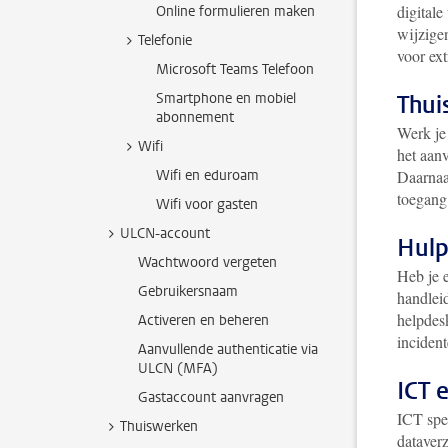
digitale
Online formulieren maken
wijzige
Telefonie
voor ext
Microsoft Teams Telefoon
Smartphone en mobiel
Thu
abonnement
Werk je 
Wifi
het aanv
Wifi en eduroam
Daarnaas
toegang 
Wifi voor gasten
ULCN-account
Hulp
Wachtwoord vergeten
Heb je 
Gebruikersnaam
handlei
helpdesk
Activeren en beheren
inciden
Aanvullende authenticatie via
ULCN (MFA)
ICT 
Gastaccount aanvragen
ICT spee
Thuiswerken
dataverz