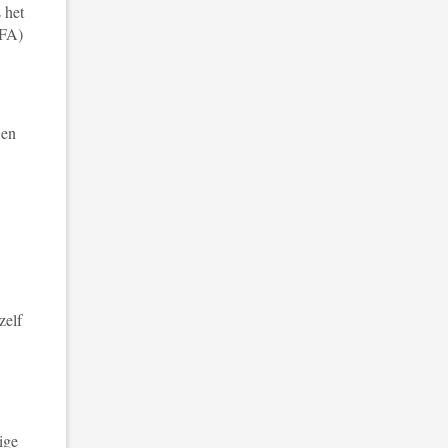
 het
MFA)
 en
zelf
ige