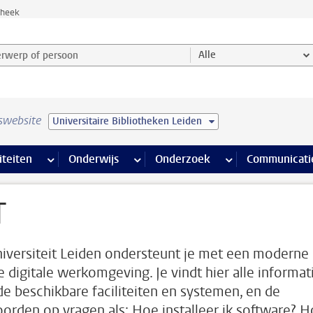
theek
werp of persoon en selecteer categorie
Alle
swebsite
Universitaire Bibliotheken Leiden
na’s
 pagina’s
iteiten
meer Faciliteiten pagina’s
Onderwijs
meer Onderwijs pagina’s
Onderzoek
meer Onderzoek p
Communicati
T
iversiteit Leiden ondersteunt je met een moderne
ge digitale werkomgeving. Je vindt hier alle informat
de beschikbare faciliteiten en systemen, en de
orden op vragen als: Hoe installeer ik software? 