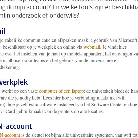
lig ik mijn account? En welke tools zijn er beschikb
mijn onderzoek of onderwijs?
il
 je zakelijke communicatie en afspraken maak je gebruik van Microsoft
, beschikbaar op je werkplek en online via
webmail
. Je vindt hier
ie over het instellen van je mail op mobiele apparaten, het aanvragen v
 mailboxen voor teams en het gebruik van de universitaire e-
dtekening.
werkplek
u werkt op een vaste
computer of een laptop
: de universiteit biedt de har
are die je nodig hebt. Lees hier hoe je verbinding maakt met wifi
), hoe je zelf extra software installeert via het Software Center en hoe 
U-Card gebruikmaakt van de printers op alle locaties.
N-account
-account
is de sleutel tot bijna alle universitaire systemen, van wifi tot