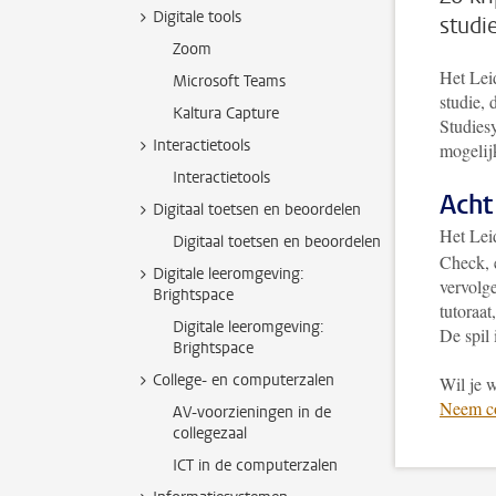
Digitale tools
studi
Zoom
Het Lei
Microsoft Teams
studie, 
Kaltura Capture
Studiesy
Interactietools
mogelij
Interactietools
Acht
Digitaal toetsen en beoordelen
Het Lei
Digitaal toetsen en beoordelen
Check, e
Digitale leeromgeving:
vervolg
Brightspace
tutoraat
Digitale leeromgeving:
De spil 
Brightspace
College- en computerzalen
Wil je w
Neem co
AV-voorzieningen in de
collegezaal
ICT in de computerzalen