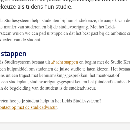
ekeuze als tijdens hun studie.
ds Studiesysteem helpt studenten bij hun studiekeuze, de aanpak van d
de manier van studeren en bij de studievoortgang. Met het Leids
steem willen we een pad uitstippelen dat het best past bij de ambities e
kheden van de student.
 stappen
ds Studiesysteem bestaat uit
acht stappen
en begint met de Studie Ke
en hulpmiddel om studenten de juiste studie te laten kiezen. Het bestaa
ens uit een traject met kennismakingsgesprekken, het mentoraat of
, een studieplan, studievoortgangsgesprekken en het (bindend) studieadv
in de begeleiding van de student is de studieadviseur.
eten hoe je je student helpt in het Leids Studiesysteem?
ntact op met de studieadviseur
.