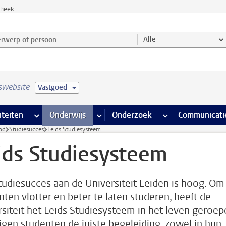
theek
werp of persoon en selecteer categorie
Alle
swebsite
Vastgoed
na’s
 pagina’s
iteiten
meer Faciliteiten pagina’s
Onderwijs
meer Onderwijs pagina’s
Onderzoek
meer Onderzoek p
Communicati
od
Studiesucces
Leids Studiesysteem
ids Studiesysteem
tudiesucces aan de Universiteit Leiden is hoog. Om
nten vlotter en beter te laten studeren, heeft de
rsiteit het Leids Studiesysteem in het leven geroep
ijgen studenten de juiste begeleiding, zowel in hun