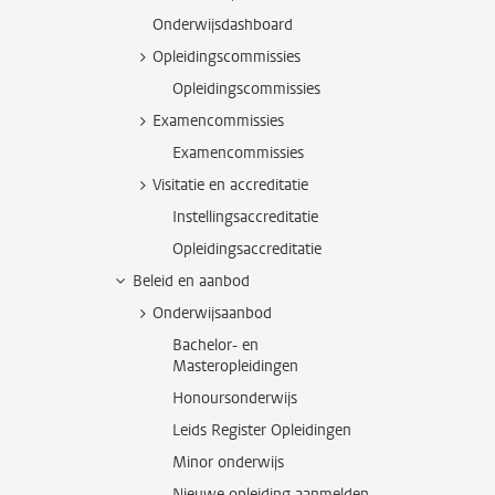
Onderwijsdashboard
Opleidingscommissies
Opleidingscommissies
Examencommissies
Examencommissies
Visitatie en accreditatie
Instellingsaccreditatie
Opleidingsaccreditatie
Beleid en aanbod
Onderwijsaanbod
Bachelor- en
Masteropleidingen
Honoursonderwijs
Leids Register Opleidingen
Minor onderwijs
Nieuwe opleiding aanmelden