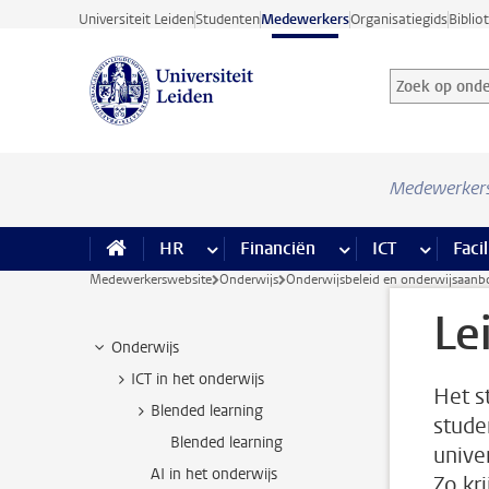
Ga direct naar de inhoud
Universiteit Leiden
Studenten
Medewerkers
Organisatiegids
Biblio
Zoek op onder
Zoekterm
Medewerker
HR
meer HR pagina’s
Financiën
meer Financiën pagi
ICT
meer ICT
Facil
Medewerkerswebsite
Onderwijs
Onderwijsbeleid en onderwijsaanb
Le
Onderwijs
ICT in het onderwijs
Het s
Blended learning
stude
Blended learning
unive
AI in het onderwijs
Zo kr