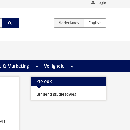
Login
agina’s
e & Marketing
meer Communicatie & Marketing pagina’s
Veiligheid
meer Veiligheid pagina’s
Zie ook
Bindend studieadvies
en.