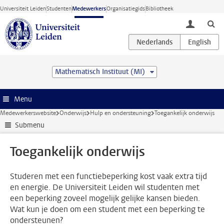
Ga direct naar de inhoud
Universiteit Leiden
Studenten
Medewerkers
Organisatiegids
Bibliotheek
toggle lo
Mathematisch Instituut (MI)
Menu
Medewerkerswebsite
Onderwijs
Hulp en ondersteuning
Toegankelijk onderwijs
Submenu
Toegankelijk onderwijs
Studeren met een functiebeperking kost vaak extra tijd
en energie. De Universiteit Leiden wil studenten met
een beperking zoveel mogelijk gelijke kansen bieden.
Wat kun je doen om een student met een beperking te
ondersteunen?