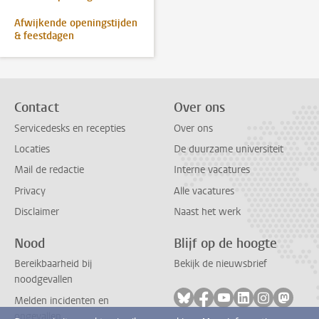
Afwijkende openingstijden
& feestdagen
Contact
Over ons
Servicedesks en recepties
Over ons
Locaties
De duurzame universiteit
Mail de redactie
Interne vacatures
Privacy
Alle vacatures
Disclaimer
Naast het werk
Nood
Blijf op de hoogte
Bereikbaarheid bij
Bekijk de nieuwsbrief
noodgevallen
Volg ons op bluesky
Volg ons op facebook
Volg ons op youtub
Volg ons op li
Volg ons o
Volg 
Melden incidenten en
ongevallen