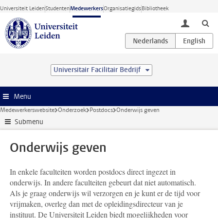
Ga direct naar de inhoud
Universiteit Leiden
Studenten
Medewerkers
Organisatiegids
Bibliotheek
toggle lo
Universitair Facilitair Bedrijf
Menu
Medewerkerswebsite
Onderzoek
Postdocs
Onderwijs geven
Submenu
Onderwijs geven
In enkele faculteiten worden postdocs direct ingezet in
onderwijs. In andere faculteiten gebeurt dat niet automatisch.
Als je graag onderwijs wil verzorgen en je kunt er de tijd voor
vrijmaken, overleg dan met de opleidingsdirecteur van je
instituut. De Universiteit Leiden biedt mogelijkheden voor