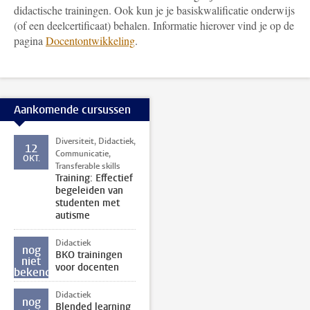
didactische trainingen. Ook kun je je basiskwalificatie onderwijs
(of een deelcertificaat) behalen. Informatie hierover vind je op de
pagina
Docentontwikkeling
.
Aankomende cursussen
Diversiteit, Didactiek,
12
Communicatie,
OKT.
Transferable skills
Training: Effectief
begeleiden van
studenten met
autisme
Didactiek
nog
BKO trainingen
niet
voor docenten
bekend
Didactiek
nog
Blended learning