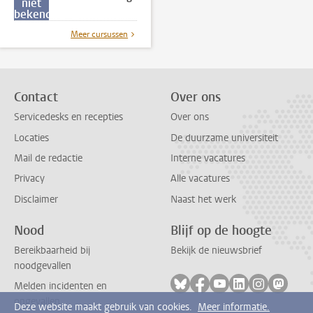
niet
bekend
Meer cursussen
Contact
Over ons
Servicedesks en recepties
Over ons
Locaties
De duurzame universiteit
Mail de redactie
Interne vacatures
Privacy
Alle vacatures
Disclaimer
Naast het werk
Nood
Blijf op de hoogte
Bereikbaarheid bij
Bekijk de nieuwsbrief
noodgevallen
Volg ons op bluesky
Volg ons op facebook
Volg ons op youtub
Volg ons op li
Volg ons o
Volg 
Melden incidenten en
ongevallen
Deze website maakt gebruik van cookies.
Meer informatie.