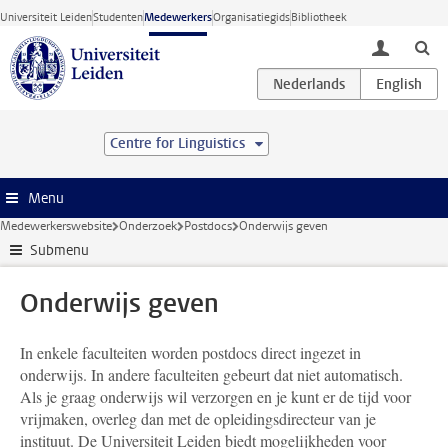
Ga direct naar de inhoud
Universiteit Leiden
Studenten
Medewerkers
Organisatiegids
Bibliotheek
toggle lo
Centre for Linguistics
Menu
Medewerkerswebsite
Onderzoek
Postdocs
Onderwijs geven
Submenu
Onderwijs geven
In enkele faculteiten worden postdocs direct ingezet in
onderwijs. In andere faculteiten gebeurt dat niet automatisch.
Als je graag onderwijs wil verzorgen en je kunt er de tijd voor
vrijmaken, overleg dan met de opleidingsdirecteur van je
instituut. De Universiteit Leiden biedt mogelijkheden voor