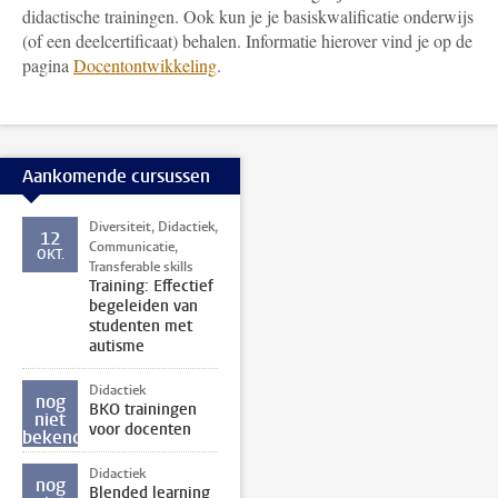
didactische trainingen. Ook kun je je basiskwalificatie onderwijs
(of een deelcertificaat) behalen. Informatie hierover vind je op de
pagina
Docentontwikkeling
.
Aankomende cursussen
Diversiteit, Didactiek,
12
Communicatie,
OKT.
Transferable skills
Training: Effectief
begeleiden van
studenten met
autisme
Didactiek
nog
BKO trainingen
niet
voor docenten
bekend
Didactiek
nog
Blended learning