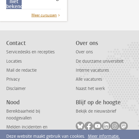
niet
bekend
Meer cursussen
Contact
Over ons
Servicedesks en recepties
Over ons
Locaties
De duurzame universiteit
Mail de redactie
Interne vacatures
Privacy
Alle vacatures
Disclaimer
Naast het werk
Nood
Blijf op de hoogte
Bereikbaarheid bij
Bekijk de nieuwsbrief
noodgevallen
Volg ons op bluesky
Volg ons op facebook
Volg ons op youtub
Volg ons op li
Volg ons o
Volg 
Melden incidenten en
ongevallen
Deze website maakt gebruik van cookies.
Meer informatie.