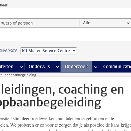
theek
werp of persoon en selecteer categorie
Alle
swebsite
ICT Shared Service Centre
na’s
 pagina’s
iteiten
meer Faciliteiten pagina’s
Onderwijs
meer Onderwijs pagina’s
Onderzoek
meer Onderzoek p
Communicati
en loopbaanbegeleiding
leidingen, coaching en
opbaanbegeleiding
rsiteit stimuleert medewerkers hun talenten te gebruiken en te
len. We proberen er zo voor te zorgen dat je als postdoc de kans krijg