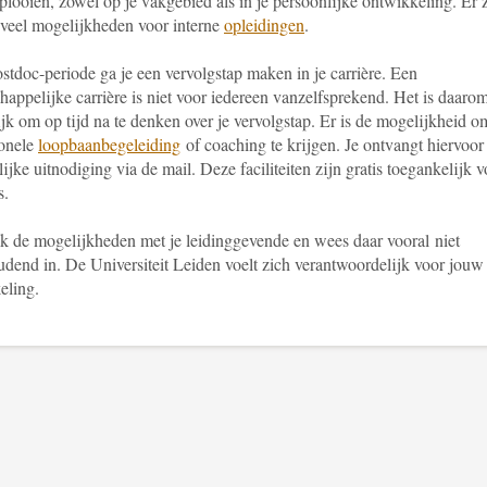
tplooien, zowel op je vakgebied als in je persoonlijke ontwikkeling. Er 
veel mogelijkheden voor interne
opleidingen
.
stdoc-periode ga je een vervolgstap maken in je carrière. Een
appelijke carrière is niet voor iedereen vanzelfsprekend. Het is daaro
jk om op tijd na te denken over je vervolgstap. Er is de mogelijkheid o
ionele
loopbaanbegeleiding
of coaching te krijgen. Je ontvangt hiervoor
ijke uitnodiging via de mail. Deze faciliteiten zijn gratis toegankelijk v
s.
k de mogelijkheden met je leidinggevende en wees daar vooral niet
udend in. De Universiteit Leiden voelt zich verantwoordelijk voor jouw
eling.