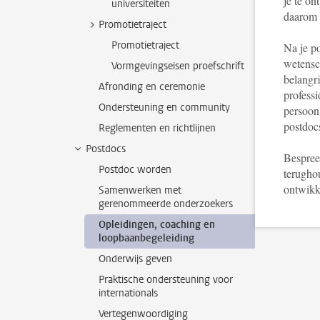
je te on
universiteiten
daarom 
Promotietraject
Promotietraject
Na je po
wetensch
Vormgevingseisen proefschrift
belangri
Afronding en ceremonie
profess
Ondersteuning en community
persoonl
postdoc
Reglementen en richtlijnen
Postdocs
Bespree
Postdoc worden
terugho
ontwikk
Samenwerken met
gerenommeerde onderzoekers
Opleidingen, coaching en
loopbaanbegeleiding
Onderwijs geven
Praktische ondersteuning voor
internationals
Vertegenwoordiging