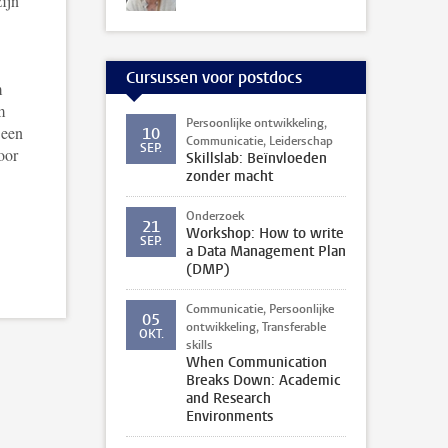
zijn
Cursussen voor postdocs
m
m
Persoonlijke ontwikkeling,
 een
10
Communicatie, Leiderschap
SEP.
oor
Skillslab: Beïnvloeden
zonder macht
Onderzoek
21
Workshop: How to write
SEP.
a Data Management Plan
(DMP)
Communicatie, Persoonlijke
05
ontwikkeling, Transferable
OKT.
skills
When Communication
Breaks Down: Academic
and Research
Environments