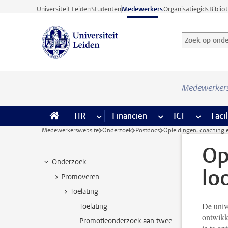
Ga direct naar de inhoud
Universiteit Leiden
Studenten
Medewerkers
Organisatiegids
Biblio
Zoek op onder
Zoekterm
Medewerker
HR
meer HR pagina’s
Financiën
meer Financiën pagi
ICT
meer ICT
Facil
Medewerkerswebsite
Onderzoek
Postdocs
Opleidingen, coaching 
Op
Onderzoek
lo
Promoveren
Toelating
De unive
Toelating
ontwikke
Promotieonderzoek aan twee