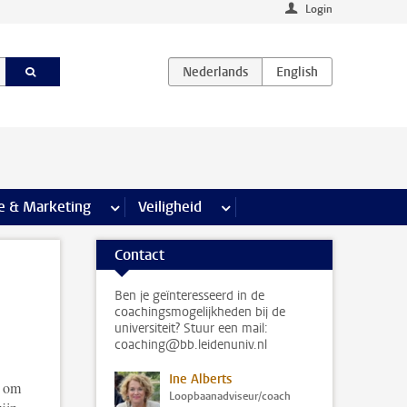
Login
agina’s
e & Marketing
meer Communicatie & Marketing pagina’s
Veiligheid
meer Veiligheid pagina’s
Contact
Ben je geïnteresseerd in de
coachingsmogelijkheden bij de
universiteit? Stuur een mail:
coaching@bb.leidenuniv.nl
Ine Alberts
t om
Loopbaanadviseur/coach