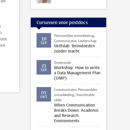
zijn
Cursussen voor postdocs
m
m
Persoonlijke ontwikkeling,
 een
10
Communicatie, Leiderschap
SEP.
oor
Skillslab: Beïnvloeden
zonder macht
Onderzoek
21
Workshop: How to write
SEP.
a Data Management Plan
(DMP)
Communicatie, Persoonlijke
05
ontwikkeling, Transferable
OKT.
skills
When Communication
Breaks Down: Academic
and Research
Environments