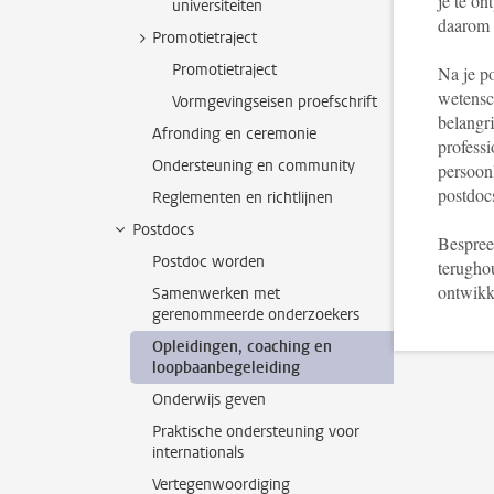
je te on
universiteiten
daarom 
Promotietraject
Promotietraject
Na je po
wetensch
Vormgevingseisen proefschrift
belangri
Afronding en ceremonie
profess
Ondersteuning en community
persoonl
postdoc
Reglementen en richtlijnen
Postdocs
Bespree
Postdoc worden
terugho
ontwikk
Samenwerken met
gerenommeerde onderzoekers
Opleidingen, coaching en
loopbaanbegeleiding
Onderwijs geven
Praktische ondersteuning voor
internationals
Vertegenwoordiging