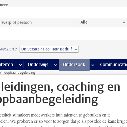
theek
werp of persoon en selecteer categorie
Alle
swebsite
Universitair Facilitair Bedrijf
na’s
 pagina’s
iteiten
meer Faciliteiten pagina’s
Onderwijs
meer Onderwijs pagina’s
Onderzoek
meer Onderzoek p
Communicati
en loopbaanbegeleiding
leidingen, coaching en
opbaanbegeleiding
rsiteit stimuleert medewerkers hun talenten te gebruiken en te
len. We proberen er zo voor te zorgen dat je als postdoc de kans krijg