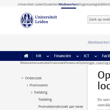
Ga direct naar de inhoud
Universiteit Leiden
Studenten
Medewerkers
Organisatiegids
Biblio
Zoek op onder
Zoekterm
Medewerker
HR
meer HR pagina’s
Financiën
meer Financiën pagi
ICT
meer ICT
Facil
Medewerkerswebsite
Onderzoek
Postdocs
Opleidingen, coaching 
Op
Onderzoek
lo
Promoveren
Toelating
De unive
Toelating
ontwikke
Promotieonderzoek aan twee