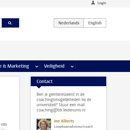
Login
agina’s
e & Marketing
meer Communicatie & Marketing pagina’s
Veiligheid
meer Veiligheid pagina’s
Contact
Ben je geïnteresseerd in de
coachingsmogelijkheden bij de
universiteit? Stuur een mail:
coaching@bb.leidenuniv.nl
Ine Alberts
t om
Loopbaanadviseur/coach