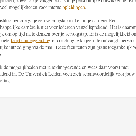
tplooien, zowel op je vakgebied als in je persoonlijke ontwikkeling. Er 
veel mogelijkheden voor interne
opleidingen
.
stdoc-periode ga je een vervolgstap maken in je carrière. Een
appelijke carrière is niet voor iedereen vanzelfsprekend. Het is daaro
jk om op tijd na te denken over je vervolgstap. Er is de mogelijkheid o
ionele
loopbaanbegeleiding
of coaching te krijgen. Je ontvangt hiervoor
ijke uitnodiging via de mail. Deze faciliteiten zijn gratis toegankelijk v
s.
k de mogelijkheden met je leidinggevende en wees daar vooral niet
udend in. De Universiteit Leiden voelt zich verantwoordelijk voor jouw
eling.