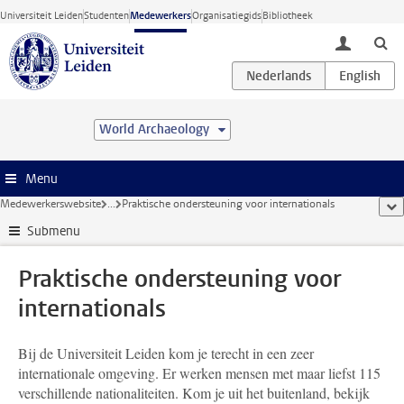
Ga direct naar de inhoud
Universiteit Leiden
Studenten
Medewerkers
Organisatiegids
Bibliotheek
toggle lo
World Archaeology
Menu
Medewerkerswebsite
...
Praktische ondersteuning voor internationals
too
Submenu
Praktische ondersteuning voor
internationals
Bij de Universiteit Leiden kom je terecht in een zeer
internationale omgeving. Er werken mensen met maar liefst 115
verschillende nationaliteiten. Kom je uit het buitenland, bekijk