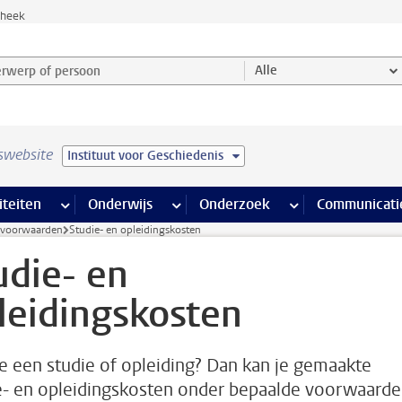
theek
werp of persoon en selecteer categorie
Alle
swebsite
Instituut voor Geschiedenis
na’s
 pagina’s
iteiten
meer Faciliteiten pagina’s
Onderwijs
meer Onderwijs pagina’s
Onderzoek
meer Onderzoek p
Communicati
svoorwaarden
Studie- en opleidingskosten
udie- en
leidingskosten
je een studie of opleiding? Dan kan je gemaakte
e- en opleidingskosten onder bepaalde voorwaard