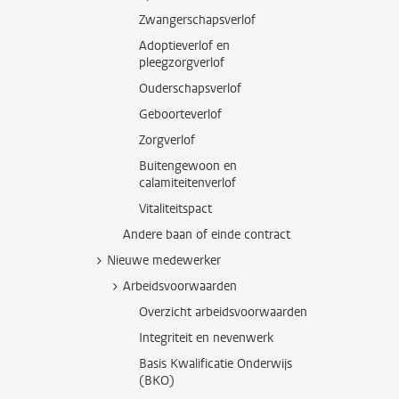
Zwangerschapsverlof
Adoptieverlof en
pleegzorgverlof
Ouderschapsverlof
Geboorteverlof
Zorgverlof
Buitengewoon en
calamiteitenverlof
Vitaliteitspact
Andere baan of einde contract
Nieuwe medewerker
Arbeidsvoorwaarden
Overzicht arbeidsvoorwaarden
Integriteit en nevenwerk
Basis Kwalificatie Onderwijs
(BKO)