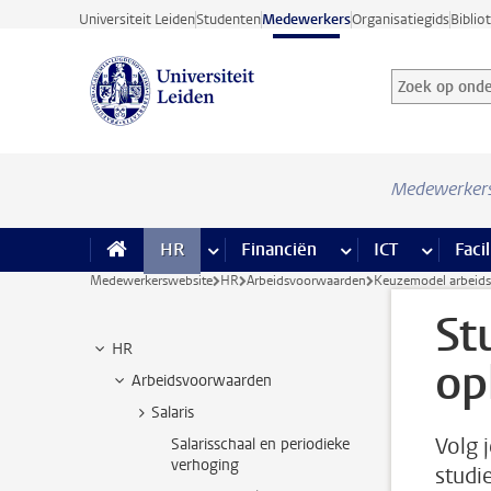
Ga direct naar de inhoud
Universiteit Leiden
Studenten
Medewerkers
Organisatiegids
Biblio
Zoek op onder
Zoekterm
Medewerker
HR
meer HR pagina’s
Financiën
meer Financiën pagi
ICT
meer ICT
Facil
Medewerkerswebsite
HR
Arbeidsvoorwaarden
Keuzemodel arbeid
St
HR
op
Arbeidsvoorwaarden
Salaris
Volg 
Salarisschaal en periodieke
verhoging
studi