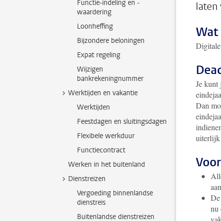
Functie-indeling en -
laten
waardering
Loonheffing
Wat 
Bijzondere beloningen
Digital
Expat regeling
Dead
Wijzigen
bankrekeningnummer
Je kunt 
Werktijden en vakantie
eindejaa
Dan moet
Werktijden
eindejaa
Feestdagen en sluitingsdagen
indiene
Flexibele werkduur
uiterlij
Functiecontract
Voo
Werken in het buitenland
All
Dienstreizen
aan
Vergoeding binnenlandse
De 
dienstreis
nu 
Buitenlandse dienstreizen
vak