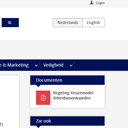
Login
agina’s
e & Marketing
meer Communicatie & Marketing pagina’s
Veiligheid
meer Veiligheid pagina’s
Documenten
Regeling Keuzemodel
Arbeidsvoorwaarden
Zie ook
en