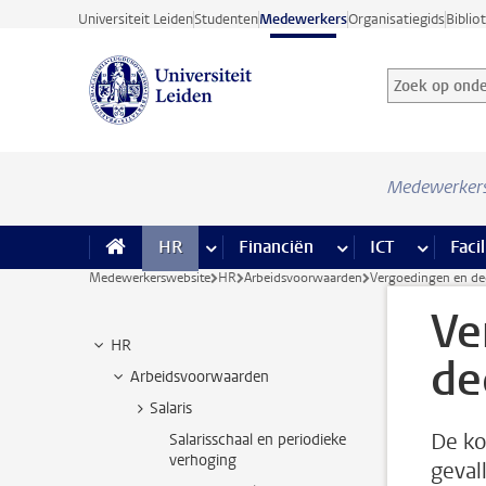
Ga direct naar de inhoud
Universiteit Leiden
Studenten
Medewerkers
Organisatiegids
Biblio
Zoek op onder
Zoekterm
Medewerker
HR
meer HR pagina’s
Financiën
meer Financiën pagi
ICT
meer ICT
Facil
Medewerkerswebsite
HR
Arbeidsvoorwaarden
Vergoedingen en dec
Ve
HR
de
Arbeidsvoorwaarden
Salaris
De ko
Salarisschaal en periodieke
verhoging
geval