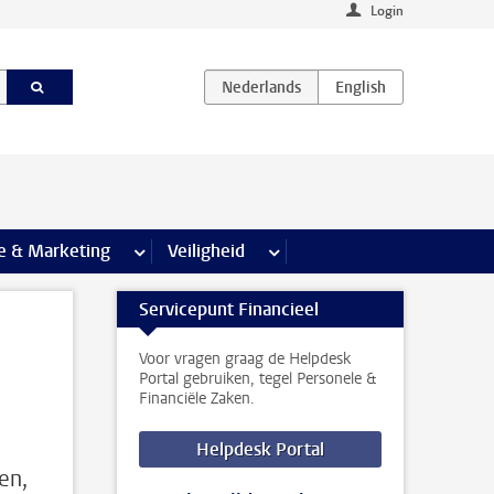
Login
agina’s
e & Marketing
meer Communicatie & Marketing pagina’s
Veiligheid
meer Veiligheid pagina’s
Servicepunt Financieel
Voor vragen graag de Helpdesk
Portal gebruiken, tegel Personele &
Financiële Zaken.
Helpdesk Portal
en,