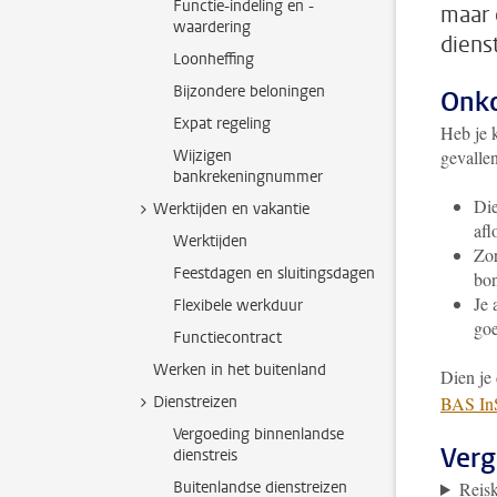
Functie-indeling en -
maar 
waardering
diens
Loonheffing
Bijzondere beloningen
Onko
Expat regeling
Heb je 
Wijzigen
gevallen
bankrekeningnummer
Die
Werktijden en vakantie
afl
Werktijden
Zor
Feestdagen en sluitingsdagen
bon
Je 
Flexibele werkduur
go
Functiecontract
Werken in het buitenland
Dien je
Dienstreizen
BAS InS
Vergoeding binnenlandse
Verg
dienstreis
Buitenlandse dienstreizen
Reis