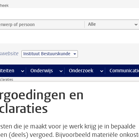
theek
werp of persoon en selecteer categorie
Alle
swebsite
Instituut Bestuurskunde
na’s
 pagina’s
iteiten
meer Faciliteiten pagina’s
Onderwijs
meer Onderwijs pagina’s
Onderzoek
meer Onderzoek p
Communicati
laraties
rgoedingen en
claraties
sten die je maakt voor je werk krijg je in bepaalde
len (deels) vergoed. Bijvoorbeeld materiële onkost