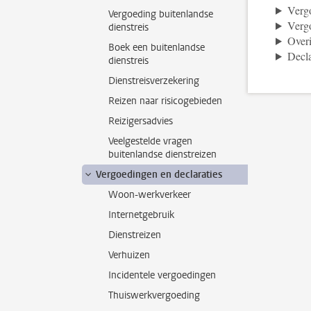
Vergo
Vergoeding buitenlandse
Vergo
dienstreis
Over
Boek een buitenlandse
Decla
dienstreis
Dienstreisverzekering
Reizen naar risicogebieden
Reizigersadvies
Veelgestelde vragen
buitenlandse dienstreizen
Vergoedingen en declaraties
Woon-werkverkeer
Internetgebruik
Dienstreizen
Verhuizen
Incidentele vergoedingen
Thuiswerkvergoeding