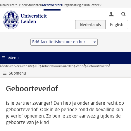
Ga direct naar de inhoud
Universiteit Leiden
Studenten
Medewerkers
Organisatiegids
Bibliotheek
toggle lo
FdA faculteitsbestuur en bureau
Menu
Medewerkerswebsite
HR
Arbeidsvoorwaarden
Verlof
Geboorteverlof
Submenu
Geboorteverlof
Is je partner zwanger? Dan heb je onder andere recht op
geboorteverlof. Ook in de periode rond de bevalling kun
je verlof opnemen. Zo ben je zeker aanwezig tijdens de
geboorte van je kind.