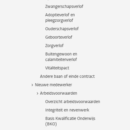
Zwangerschapsverlof
Adoptieverlof en
pleegzorgverlof
Ouderschapsverlof
Geboorteverlof
Zorgverlof
Buitengewoon en
calamiteitenverlof
Vitaliteitspact
Andere baan of einde contract
Nieuwe medewerker
Arbeidsvoorwaarden
Overzicht arbeidsvoorwaarden
Integriteit en nevenwerk
Basis Kwalificatie Onderwijs
(BKO)