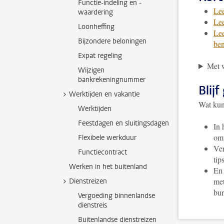
Functie-indeling en -
Lee
waardering
Lee
Loonheffing
Lee
Bijzondere beloningen
ben
Expat regeling
Met w
Wijzigen
bankrekeningnummer
Blij
Werktijden en vakantie
Wat kun
Werktijden
Feestdagen en sluitingsdagen
In 
om 
Flexibele werkduur
Ver
Functiecontract
tip
Werken in het buitenland
En
met
Dienstreizen
bur
Vergoeding binnenlandse
dienstreis
Buitenlandse dienstreizen