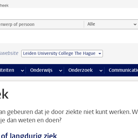
theek
werp of persoon en selecteer categorie
Alle
swebsite
Leiden University College The Hague
na’s
 pagina’s
iteiten
meer Faciliteiten pagina’s
Onderwijs
meer Onderwijs pagina’s
Onderzoek
meer Onderzoek p
Communicati
ek
an gebeuren dat je door ziekte niet kunt werken. W
je dan weten en doen?
 of langdurig ziek