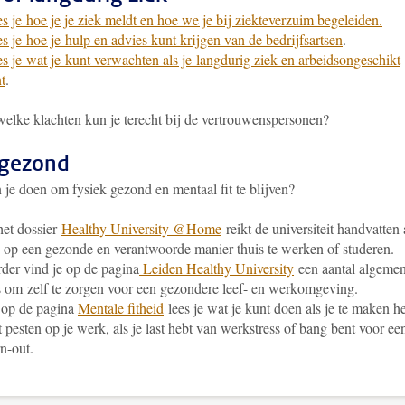
s je hoe je je ziek meldt en hoe we je bij ziekteverzuim begeleiden.
s je hoe je hulp en advies kunt krijgen van de bedrijfsartsen
.
s je wat je kunt verwachten als je langdurig ziek en arbeidsongeschikt
t
.
elke klachten kun je terecht bij de vertrouwenspersonen?
f gezond
 je doen om fysiek gezond en mentaal fit te blijven?
het dossier
Healthy University @Home
reikt de universiteit handvatten
op een gezonde en verantwoorde manier thuis te werken of studeren.
der vind je op de pagina
Leiden Healthy University
een aantal algeme
s om zelf te zorgen voor een gezondere leef- en werkomgeving.
 op de pagina
Mentale fitheid
lees je wat je kunt doen als je te maken h
 pesten op je werk, als je last hebt van werkstress of bang bent voor ee
n-out.