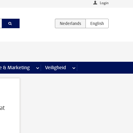
Login
agina’s
e & Marketing
meer Communicatie & Marketing pagina’s
Veiligheid
meer Veiligheid pagina’s
at