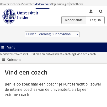
Ga direct naar de inhoud
Universiteit Leiden
Studenten
Medewerkers
Organisatiegids
Bibliotheek
toggle lo
Leiden Learning & Innovation Centre
Menu
Medewerkerswebsite
HR
Leren en ontwikkelen
Coaching
Vind een coach
Submenu
Vind een coach
Ben je op zoek naar een coach? Je kunt terecht bij zowel
de interne coaches van de universiteit, als bij een
externe coach.