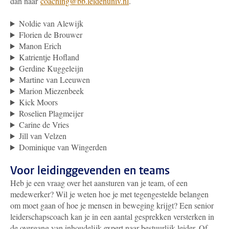
dan naar
coaching@bb.leidenuniv.nl
.
Noldie van Alewijk
Florien de Brouwer
Manon Erich
Katrientje Hofland
Gerdine Kuggeleijn
Martine van Leeuwen
Marion Miezenbeek
Kick Moors
Roselien Plagmeijer
Carine de Vries
Jill van Velzen
Dominique van Wingerden
Voor leidinggevenden en teams
Heb je een vraag over het aansturen van je team, of een
medewerker? Wil je weten hoe je met tegengestelde belangen
om moet gaan of hoe je mensen in beweging krijgt? Een senior
leiderschapscoach kan je in een aantal gesprekken versterken in
de overgang van inhoudelijk expert naar bestuurlijk leider. Of