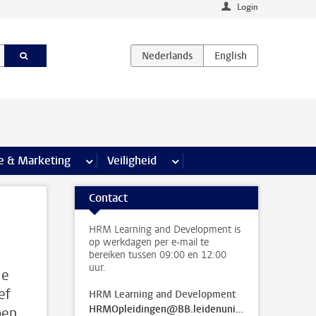
Login
agina’s
e & Marketing
meer Communicatie & Marketing pagina’s
Veiligheid
meer Veiligheid pagina’s
Contact
HRM Learning and Development is
op werkdagen per e-mail te
bereiken tussen 09:00 en 12:00
uur.
Je
ef
HRM Learning and Development
HRMOpleidingen@BB.leidenuniv.nl
pen