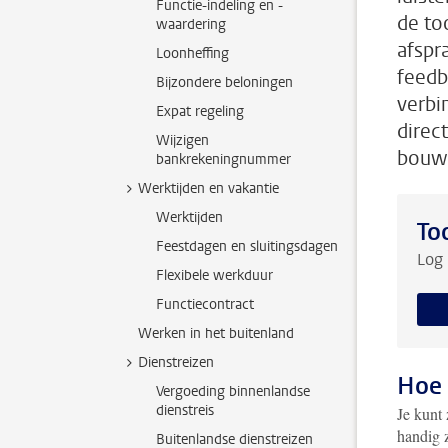
Functie-indeling en -
de to
waardering
afspr
Loonheffing
feedb
Bijzondere beloningen
verbi
Expat regeling
direc
Wijzigen
bouwe
bankrekeningnummer
Werktijden en vakantie
Werktijden
To
Feestdagen en sluitingsdagen
Log 
Flexibele werkduur
Functiecontract
Werken in het buitenland
Dienstreizen
Hoe 
Vergoeding binnenlandse
dienstreis
Je kunt 
handig 
Buitenlandse dienstreizen