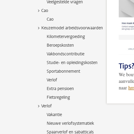
Veelgestelde vragen
Cao
Cao
Keuzemodel arbeidsvoorwaarden
Kilometervergoeding
Beroepskosten
Vakbondscontributie
Studie- en opleidingskosten
Tips
Sportabonnement
We bouw
Verlof
aanvull
naar
hr
Extra pensioen
Fietsregeling
Verlof
Vakantie
Nieuwe verlofsystematiek
Spaarverlof en sabatticals