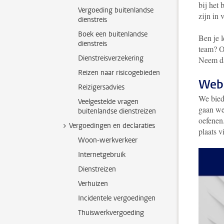
bij het 
Vergoeding buitenlandse
zijn in 
dienstreis
Boek een buitenlandse
Ben je l
dienstreis
team? O
Dienstreisverzekering
Neem da
Reizen naar risicogebieden
Webi
Reizigersadvies
We biede
Veelgestelde vragen
gaan we 
buitenlandse dienstreizen
oefenen
Vergoedingen en declaraties
plaats v
Woon-werkverkeer
Internetgebruik
Dienstreizen
Verhuizen
Incidentele vergoedingen
Thuiswerkvergoeding