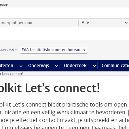
theek
werp of persoon en selecteer categorie
Alle
swebsite
FdA faculteitsbestuur en bureau
na’s
 pagina’s
iteiten
meer Faciliteiten pagina’s
Onderwijs
meer Onderwijs pagina’s
Onderzoek
meer Onderzoek p
Communicati
t Let’s connect!
olkit Let’s connect!
olkit Let’s connect biedt praktische tools om open
nicatie en een veilig werkklimaat te bevorderen. 
hoe je effectief contact maakt, je uitspreekt en acti
ert om elkaars belangen te begrijpen. Daarnaast hel