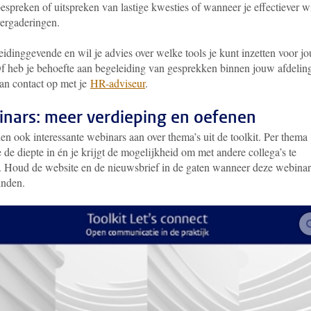
bespreken of uitspreken van lastige kwesties of wanneer je effectiever wi
vergaderingen.
eidinggevende en wil je advies over welke tools je kunt inzetten voor j
f heb je behoefte aan begeleiding van gesprekken binnen jouw afdelin
n contact op met je
HR-adviseur
.
nars: meer verdieping en oefenen
n ook interessante webinars aan over thema’s uit de toolkit. Per thema
de diepte in én je krijgt de mogelijkheid om met andere collega’s te
. Houd de website en de nieuwsbrief in de gaten wanneer deze webinar
inden.