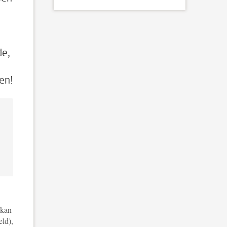
de,
en!
 kan
ld),