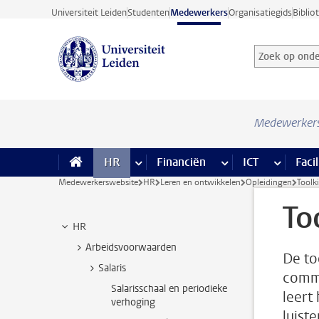
Ga direct naar de inhoud
Universiteit Leiden
Studenten
Medewerkers
Organisatiegids
Biblio
Zoek op onder
Zoekterm
Medewerker
HR
meer HR pagina’s
Financiën
meer Financiën pagi
ICT
meer ICT
Facil
Medewerkerswebsite
HR
Leren en ontwikkelen
Opleidingen
Toolki
To
HR
Arbeidsvoorwaarden
De to
Salaris
commu
Salarisschaal en periodieke
leert 
verhoging
luist