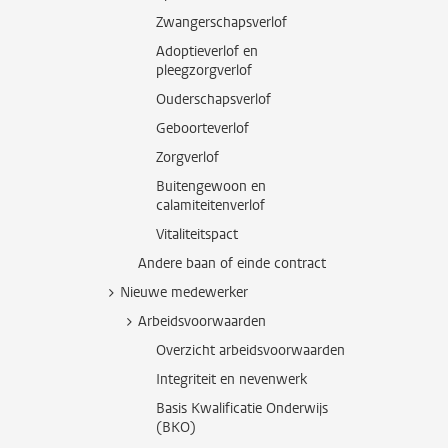
Zwangerschapsverlof
Adoptieverlof en
pleegzorgverlof
Ouderschapsverlof
Geboorteverlof
Zorgverlof
Buitengewoon en
calamiteitenverlof
Vitaliteitspact
Andere baan of einde contract
Nieuwe medewerker
Arbeidsvoorwaarden
Overzicht arbeidsvoorwaarden
Integriteit en nevenwerk
Basis Kwalificatie Onderwijs
(BKO)