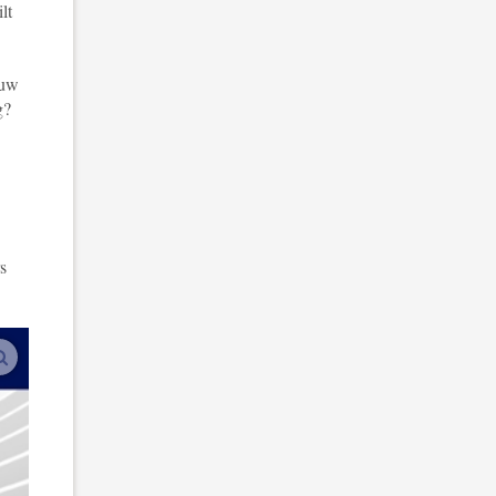
lt
ouw
g?
s
vergroot afbeeldingen