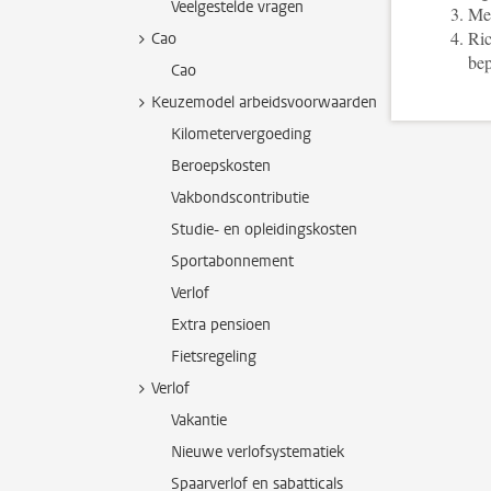
Veelgestelde vragen
Me
Ric
Cao
bep
Cao
Keuzemodel arbeidsvoorwaarden
Kilometervergoeding
Beroepskosten
Vakbondscontributie
Studie- en opleidingskosten
Sportabonnement
Verlof
Extra pensioen
Fietsregeling
Verlof
Vakantie
Nieuwe verlofsystematiek
Spaarverlof en sabatticals