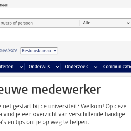
theek
werp of persoon en selecteer categorie
Alle
swebsite
Bestuursbureau
na’s
 pagina’s
iteiten
meer Faciliteiten pagina’s
Onderwijs
meer Onderwijs pagina’s
Onderzoek
meer Onderzoek p
Communicati
euwe medewerker
e net gestart bij de universiteit? Welkom! Op deze
a vind je een overzicht van verschillende handige
a's en tips om je op weg te helpen.