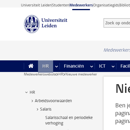
Ga direct naar de inhoud
Universiteit Leiden
Studenten
Medewerkers
Organisatiegids
Biblio
Zoek op onder
Zoekterm
Medewerker
HR
meer HR pagina’s
Financiën
meer Financiën pagi
ICT
meer ICT
Facil
Medewerkerswebsite
HR
Nieuwe medewerker
Ni
HR
Arbeidsvoorwaarden
Ben j
Salaris
pagin
Salarisschaal en periodieke
pagin
verhoging