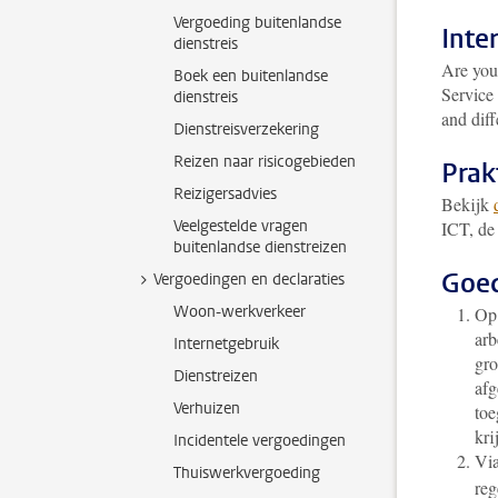
Vergoeding buitenlandse
Inte
dienstreis
Are you
Boek een buitenlandse
Service 
dienstreis
and diff
Dienstreisverzekering
Reizen naar risicogebieden
Prak
Reizigersadvies
Bekijk
Veelgestelde vragen
ICT, de
buitenlandse dienstreizen
Goed
Vergoedingen en declaraties
Woon-werkverkeer
Op
arb
Internetgebruik
gro
Dienstreizen
afg
Verhuizen
toe
kri
Incidentele vergoedingen
Vi
Thuiswerkvergoeding
reg