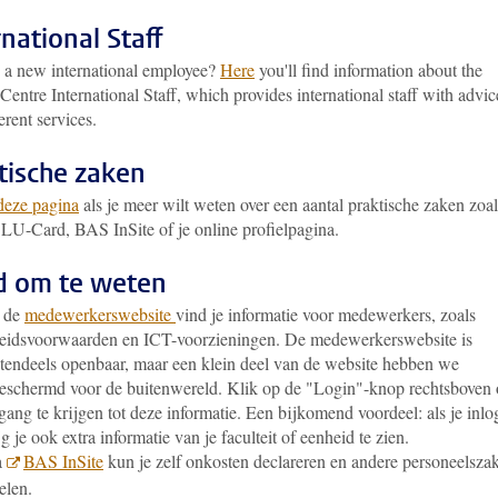
rnational Staff
 a new international employee?
Here
you'll find information about the
Centre International Staff, which provides international staff with advic
erent services.
tische zaken
deze pagina
als je meer wilt weten over een aantal praktische zaken zoal
 LU-Card, BAS InSite of je online profielpagina.
 om te weten
 de
medewerkerswebsite
vind je informatie voor medewerkers, zoals
eidsvoorwaarden en ICT-voorzieningen. De medewerkerswebsite is
tendeels openbaar, maar een klein deel van de website hebben we
eschermd voor de buitenwereld. Klik op de "Login"-knop rechtsboven
gang te krijgen tot deze informatie. Een bijkomend voordeel: als je inlog
jg je ook extra informatie van je faculteit of eenheid te zien.
a
BAS InSite
kun je zelf onkosten declareren en andere personeelsza
elen.