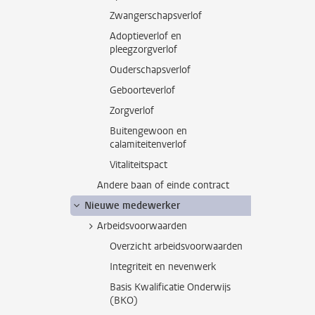
Zwangerschapsverlof
Adoptieverlof en
pleegzorgverlof
Ouderschapsverlof
Geboorteverlof
Zorgverlof
Buitengewoon en
calamiteitenverlof
Vitaliteitspact
Andere baan of einde contract
Nieuwe medewerker
Arbeidsvoorwaarden
Overzicht arbeidsvoorwaarden
Integriteit en nevenwerk
Basis Kwalificatie Onderwijs
(BKO)