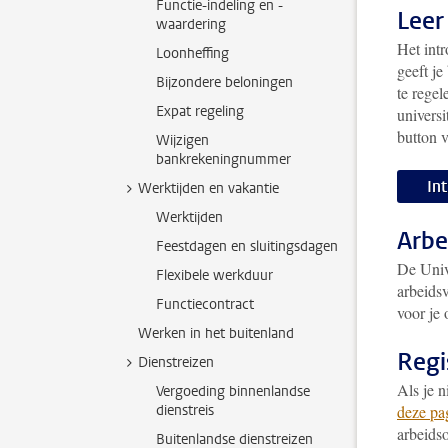
Functie-indeling en -
Leer
waardering
Het int
Loonheffing
geeft je
Bijzondere beloningen
te regel
Expat regeling
univers
button 
Wijzigen
bankrekeningnummer
In
Werktijden en vakantie
Werktijden
Arbe
Feestdagen en sluitingsdagen
De Univ
Flexibele werkduur
arbeids
Functiecontract
voor je 
Werken in het buitenland
Regi
Dienstreizen
Als je 
Vergoeding binnenlandse
dienstreis
deze pa
arbeids
Buitenlandse dienstreizen