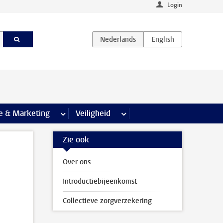
Login
agina’s
e & Marketing
meer Communicatie & Marketing pagina’s
Veiligheid
meer Veiligheid pagina’s
Zie ook
Over ons
Introductiebijeenkomst
Collectieve zorgverzekering