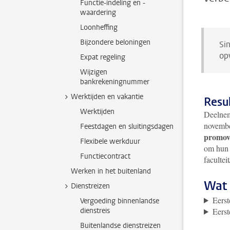
Functie-indeling en -
waardering
Loonheffing
Bijzondere beloningen
Si
op
Expat regeling
Wijzigen
bankrekeningnummer
Werktijden en vakantie
Resu
Werktijden
Deelnem
november
Feestdagen en sluitingsdagen
promov
Flexibele werkduur
om hun 
Functiecontract
facultei
Werken in het buitenland
Wat 
Dienstreizen
Eerst
Vergoeding binnenlandse
dienstreis
Eerst
Buitenlandse dienstreizen