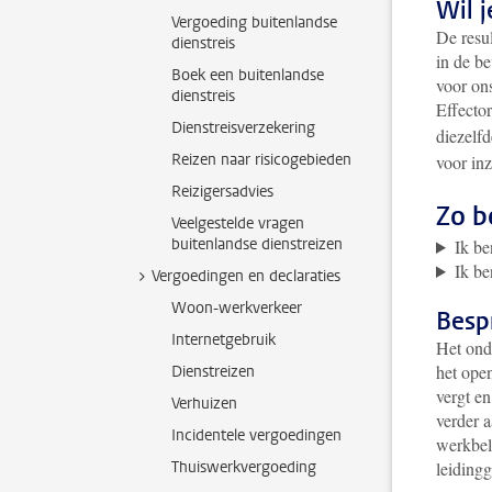
Wil j
Vergoeding buitenlandse
De resu
dienstreis
in de be
Boek een buitenlandse
voor ons
dienstreis
Effecto
Dienstreisverzekering
diezelf
Reizen naar risicogebieden
voor inz
Reizigersadvies
Zo b
Veelgestelde vragen
buitenlandse dienstreizen
Ik b
Ik be
Vergoedingen en declaraties
Woon-werkverkeer
Besp
Internetgebruik
Het onde
het ope
Dienstreizen
vergt e
Verhuizen
verder a
Incidentele vergoedingen
werkbel
Thuiswerkvergoeding
leiding