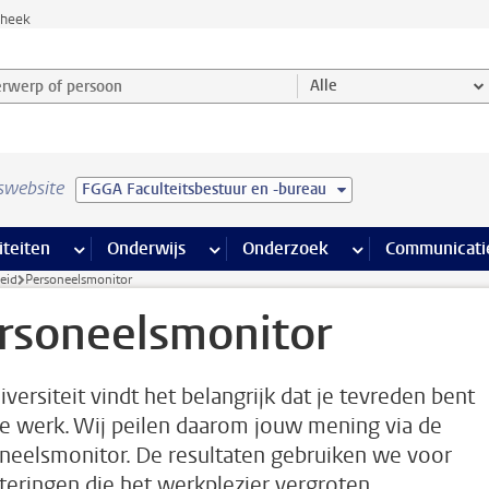
theek
werp of persoon en selecteer categorie
Alle
swebsite
FGGA Faculteitsbestuur en -bureau
na’s
 pagina’s
iteiten
meer Faciliteiten pagina’s
Onderwijs
meer Onderwijs pagina’s
Onderzoek
meer Onderzoek p
Communicati
eid
Personeelsmonitor
rsoneelsmonitor
iversiteit vindt het belangrijk dat je tevreden bent
je werk. Wij peilen daarom jouw mening via de
neelsmonitor. De resultaten gebruiken we voor
teringen die het werkplezier vergroten.