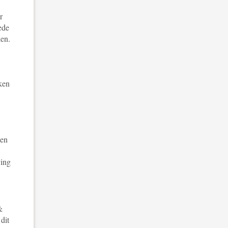
r
ede
ken.
:
ken
 en
ving
&
dit