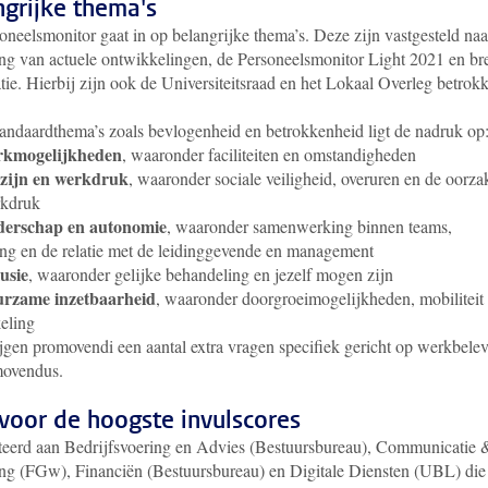
ngrijke thema's
oneelsmonitor gaat in op belangrijke thema’s. Deze zijn vastgesteld naa
ing van actuele ontwikkelingen, de Personeelsmonitor Light 2021 en br
tie. Hierbij zijn ook de Universiteitsraad en het Lokaal Overleg betrok
tandaardthema’s zoals bevlogenheid en betrokkenheid ligt de nadruk op
kmogelijkheden
, waaronder faciliteiten en omstandigheden
zijn en werkdruk
, waaronder sociale veiligheid, overuren en de oorza
rkdruk
derschap en autonomie
, waaronder samenwerking binnen teams,
ring en de relatie met de leidinggevende en management
usie
, waaronder gelijke behandeling en jezelf mogen zijn
rzame inzetbaarheid
, waaronder doorgroeimogelijkheden, mobiliteit
eling
jgen promovendi een aantal extra vragen specifiek gericht op werkbele
movendus.
 voor de hoogste invulscores
iteerd aan Bedrijfsvoering en Advies (Bestuursbureau), Communicatie 
ng (FGw), Financiën (Bestuursbureau) en Digitale Diensten (UBL) die 