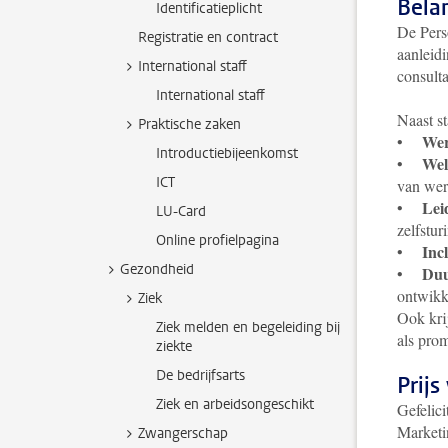
Bela
Identificatieplicht
De Pers
Registratie en contract
aanleid
International staff
consulta
International staff
Naast s
Praktische zaken
Wer
•
Introductiebijeenkomst
Wel
•
ICT
van we
Lei
•
LU-Card
zelfstu
Online profielpagina
Incl
•
Gezondheid
Duu
•
ontwikk
Ziek
Ook kri
Ziek melden en begeleiding bij
als pro
ziekte
De bedrijfsarts
Prijs
Ziek en arbeidsongeschikt
Gefelic
Marketi
Zwangerschap