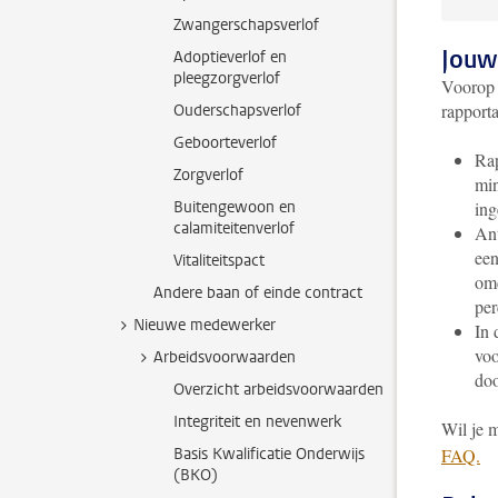
Zwangerschapsverlof
Jouw
Adoptieverlof en
pleegzorgverlof
Voorop s
rapport
Ouderschapsverlof
Geboorteverlof
Rap
Zorgverlof
min
Buitengewoon en
ing
calamiteitenverlof
Ant
een
Vitaliteitspact
om
Andere baan of einde contract
per
Nieuwe medewerker
In 
voo
Arbeidsvoorwaarden
doo
Overzicht arbeidsvoorwaarden
Integriteit en nevenwerk
Wil je 
Basis Kwalificatie Onderwijs
FAQ.
(BKO)