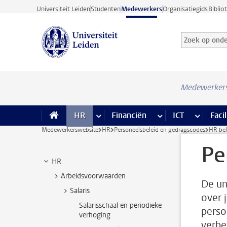
Ga direct naar de inhoud
Universiteit Leiden
Studenten
Medewerkers
Organisatiegids
Biblio
Zoek op onder
Zoekterm
Medewerker
HR
meer HR pagina’s
Financiën
meer Financiën pagi
ICT
meer ICT
Facil
Medewerkerswebsite
HR
Personeelsbeleid en gedragscodes
HR bel
Pe
HR
Arbeidsvoorwaarden
De un
Salaris
over 
Salarisschaal en periodieke
perso
verhoging
verbe