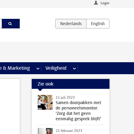
Login
agina’s
e & Marketing
meer Communicatie & Marketing pagina’s
Veiligheid
meer Veiligheid pagina’s
Zie ook
11 juli 2023
Samen doorpakken met
de personeelsmonitor:
‘Zorg dat het geen
eenmalig gesprek blijft’
21 februari 2023