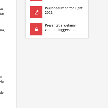
ken
Personeelsmonitor Light
2021
tor
Presentatie webinar
ing
voor leidinggevenden
an
cht
 de