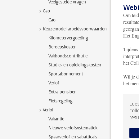
Veelgestelde vragen
Webi
Cao
Om leid
Cao
resulta
georgan
Keuzemodel arbeidsvoorwaarden
Het Eng
Kilometervergoeding
Beroepskosten
Tijdens
interpr
Vakbondscontributie
het Col
Studie- en opleidingskosten
Sportabonnement
Wil je d
Verlof
het men
Extra pensioen
Fietsregeling
Lees
Verlof
coll
resu
Vakantie
Nieuwe verlofsystematiek
Spaarverlof en sabatticals