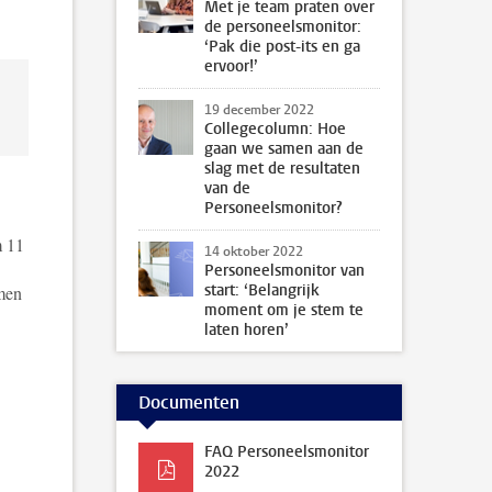
Met je team praten over
de personeelsmonitor:
‘Pak die post-its en ga
ervoor!’
19 december 2022
Collegecolumn: Hoe
gaan we samen aan de
slag met de resultaten
van de
Personeelsmonitor?
m 11
14 oktober 2022
Personeelsmonitor van
start: ‘Belangrijk
omen
moment om je stem te
laten horen’
Documenten
FAQ Personeelsmonitor
2022