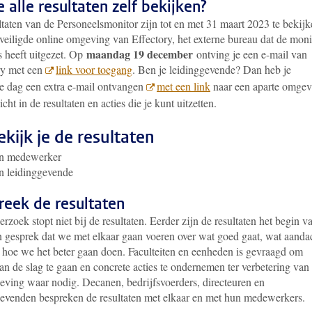
e alle resultaten zelf bekijken?
ltaten van de Personeelsmonitor zijn tot en met 31 maart 2023 te bekij
veiligde online omgeving van Effectory, het externe bureau dat de moni
maandag 19 december
 heeft uitgezet.
Op
ontving je een e-mail van
ry met een
link voor toegang
. Ben je leidinggevende? Dan heb je
de dag een extra e-mail ontvangen
met een link
naar een aparte omgev
icht in de resultaten en acties die je kunt uitzetten.
ekijk je de resultaten
en medewerker
n leidinggevende
reek de resultaten
rzoek stopt niet bij de resultaten. Eerder zijn de resultaten het begin v
n gesprek dat we met elkaar gaan voeren over wat goed gaat, wat aanda
n hoe we het beter gaan doen.
Faculteiten en eenheden is gevraagd om
an de slag te gaan en concrete acties te ondernemen ter verbetering van
eving waar nodig.
Decanen, bedrijfsvoerders, directeuren en
gevenden bespreken de resultaten met elkaar en met hun medewerkers.