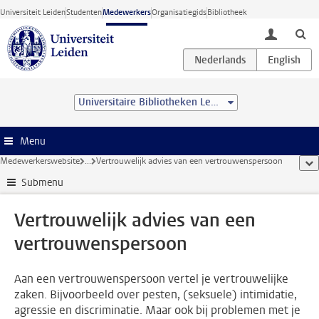
Ga direct naar de inhoud
Universiteit Leiden
Studenten
Medewerkers
Organisatiegids
Bibliotheek
toggle lo
Universitaire Bibliotheken Leiden
Menu
Medewerkerswebsite
...
Vertrouwelijk advies van een vertrouwenspersoon
too
Submenu
Vertrouwelijk advies van een
vertrouwenspersoon
Aan een vertrouwenspersoon vertel je vertrouwelijke
zaken. Bijvoorbeeld over pesten, (seksuele) intimidatie,
agressie en discriminatie. Maar ook bij problemen met je