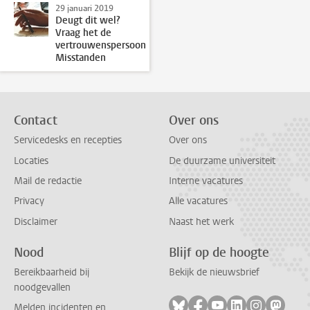
29 januari 2019
Deugt dit wel?
Vraag het de
vertrouwenspersoon
Misstanden
Contact
Over ons
Servicedesks en recepties
Over ons
Locaties
De duurzame universiteit
Mail de redactie
Interne vacatures
Privacy
Alle vacatures
Disclaimer
Naast het werk
Nood
Blijf op de hoogte
Bereikbaarheid bij
Bekijk de nieuwsbrief
noodgevallen
Volg ons op bluesky
Volg ons op facebook
Volg ons op youtub
Volg ons op li
Volg ons o
Volg 
Melden incidenten en