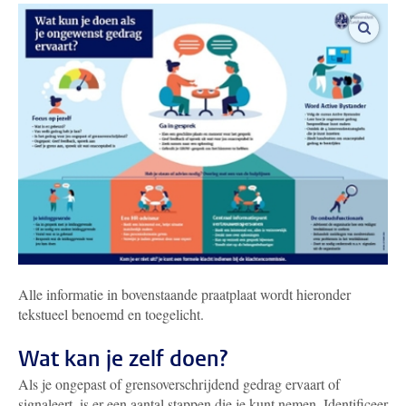
vergro
Alle informatie in bovenstaande praatplaat wordt hieronder
tekstueel benoemd en toegelicht.
Wat kan je zelf doen?
Als je ongepast of grensoverschrijdend gedrag ervaart of
signaleert, is er een aantal stappen die je kunt nemen. Identificeer