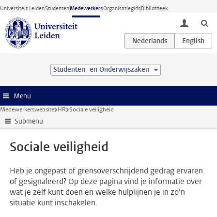
Ga direct naar de inhoud
Universiteit Leiden
Studenten
Medewerkers
Organisatiegids
Bibliotheek
toggle lo
Studenten- en Onderwijszaken
Menu
Medewerkerswebsite
HR
Sociale veiligheid
Submenu
Sociale veiligheid
Heb je ongepast of grensoverschrijdend gedrag ervaren
of gesignaleerd? Op deze pagina vind je informatie over
wat je zelf kunt doen en welke hulplijnen je in zo’n
situatie kunt inschakelen.