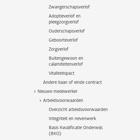
Zwangerschapsverlof
Adoptieverlof en
pleegzorgverlof
Ouderschapsverlof
Geboorteverlof
Zorgverlof
Buitengewoon en
calamiteitenverlof
Vitaliteitspact
Andere baan of einde contract
Nieuwe medewerker
Arbeidsvoorwaarden
Overzicht arbeidsvoorwaarden
Integriteit en nevenwerk
Basis Kwalificatie Onderwijs
(BKO)