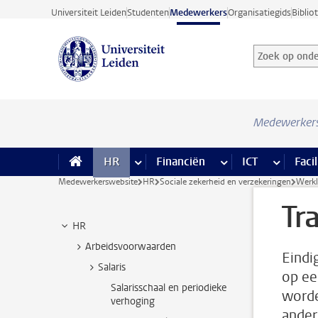
Ga direct naar de inhoud
Universiteit Leiden
Studenten
Medewerkers
Organisatiegids
Biblio
Zoek op onder
Zoekterm
Medewerker
HR
meer HR pagina’s
Financiën
meer Financiën pagi
ICT
meer ICT
Facil
Medewerkerswebsite
HR
Sociale zekerheid en verzekeringen
Werkl
Tr
HR
Arbeidsvoorwaarden
Eindi
Salaris
op ee
Salarisschaal en periodieke
worde
verhoging
ander