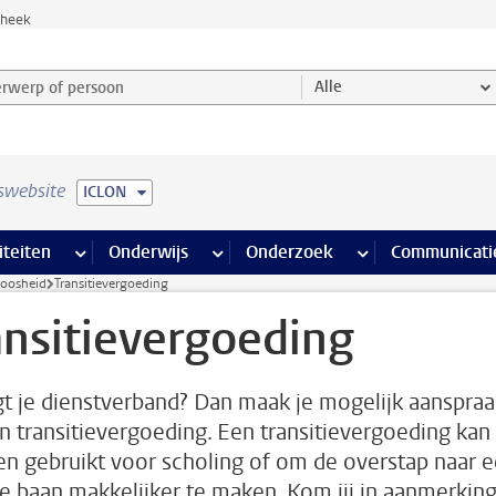
theek
werp of persoon en selecteer categorie
Alle
swebsite
ICLON
na’s
 pagina’s
iteiten
meer Faciliteiten pagina’s
Onderwijs
meer Onderwijs pagina’s
Onderzoek
meer Onderzoek p
Communicati
oosheid
Transitievergoeding
ansitievergoeding
gt je dienstverband? Dan maak je mogelijk aanspraa
n transitievergoeding. Een transitievergoeding kan
n gebruikt voor scholing of om de overstap naar 
e baan makkelijker te maken. Kom jij in aanmerkin