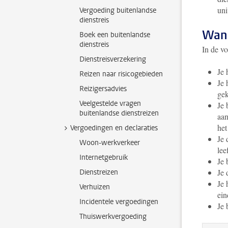
uni
Vergoeding buitenlandse
dienstreis
Wann
Boek een buitenlandse
dienstreis
In de vo
Dienstreisverzekering
Je 
Reizen naar risicogebieden
Je 
Reizigersadvies
gek
Veelgestelde vragen
Je 
buitenlandse dienstreizen
aan
het
Vergoedingen en declaraties
Je 
Woon-werkverkeer
lee
Internetgebruik
Je 
Je 
Dienstreizen
Je 
Verhuizen
ein
Incidentele vergoedingen
Je 
Thuiswerkvergoeding