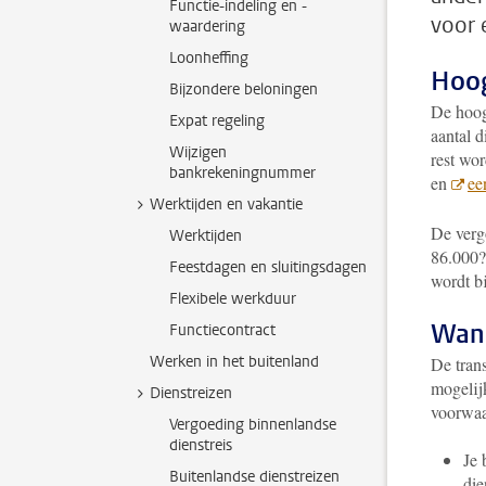
Functie-indeling en -
voor 
waardering
Loonheffing
Hoog
Bijzondere beloningen
De hoog
Expat regeling
aantal 
Wijzigen
rest wo
bankrekeningnummer
en
ee
Werktijden en vakantie
De vergo
Werktijden
86.000?
Feestdagen en sluitingsdagen
wordt bi
Flexibele werkduur
Wann
Functiecontract
Werken in het buitenland
De trans
mogelij
Dienstreizen
voorwaa
Vergoeding binnenlandse
dienstreis
Je 
Buitenlandse dienstreizen
die