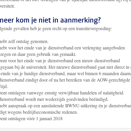
versiteit.
eer kom je niet in aanmerking?
lgende gevallen heb je geen recht op een transitievergoeding:
hebt zelf ontslag genomen.
hebt voor het einde van je dienstverband een verlenging aangeboden
regen en daar geen gebruik van gemaakt.
bent voor het einde van je dienstverband een nieuw dienstverband
gegaan bij de universiteit. Het nieuwe dienstverband gaat niet direct in
 einde van je huidige dienstverband, maar wel binnen 6 maanden daarn
dienstverband eindigt door of na het bereiken van de AOW-gerechtigde
ftijd.
bent ontslagen vanwege ernstig verwijtbaar handelen of nalatigheid.
dienstverband wordt met wederzijds goedvinden beëindigd.
hebt aanspraak op een aansluitende BWNU-uitkering én je dienstverba
digt wegens bedrijfseconomische redenen.
bent ontslagen vóór 1 januari 2018