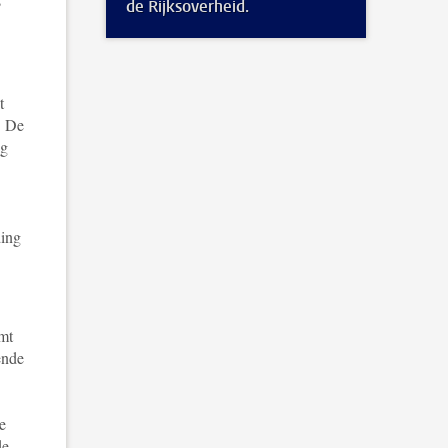
de Rijksoverheid.
t
. De
ng
ding
omt
ende
e
de