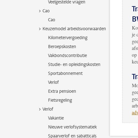
Veelgestelde vragen
T
Cao
B
Cao
Ko
Keuzemodel arbeidsvoorwaarden
je
Kilometervergoeding
gee
Beroepskosten
af
op 
Vakbondscontributie
ke
Studie- en opleidingskosten
Sportabonnement
T
Verlof
Moe
Extra pensioen
gee
ged
Fietsregeling
ar
Verlof
adv
Vakantie
Nieuwe verlofsystematiek
Spaarverlof en sabatticals