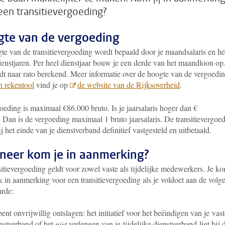
een transitievergoeding?
te van de vergoeding
te van de transitievergoeding wordt bepaald door je maandsalaris en he
dienstjaren. Per heel dienstjaar bouw je een derde van het maandloon op
rdt naar rato berekend. Meer informatie over de hoogte van de vergoedi
n rekentool
vind je op
de website van de Rijksoverheid
.
eding is maximaal €86.000 bruto. Is je jaarsalaris hoger dan €
 Dan is de vergoeding maximaal 1 bruto jaarsalaris. De transitievergoe
j het einde van je dienstverband definitief vastgesteld en uitbetaald.
eer kom je in aanmerking?
itievergoeding geldt voor zowel vaste als tijdelijke medewerkers. Je k
k in aanmerking voor een transitievergoeding als je voldoet aan de volg
rde:
bent onvrijwillig ontslagen: het initiatief voor het beëindigen van je vast
nstverband of het
niet
verlengen van je tijdelijke dienstverband ligt bij 