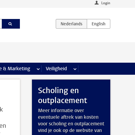
Login
agina’s
e & Marketing
meer Communicatie & Marketing pagina’s
Veiligheid
meer Veiligheid pagina’s
Scholing en
outplacement
k
Meer informatie over
eventuele aftrek van kosten
voor scholing en outplacement
een
vind je ook op de website van
g