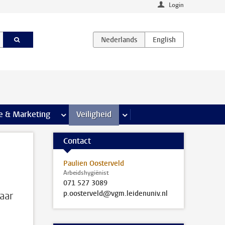
Login
agina’s
e & Marketing
meer Communicatie & Marketing pagina’s
Veiligheid
meer Veiligheid pagina’s
Contact
Paulien Oosterveld
Arbeidshygiënist
071 527 3089
p.oosterveld@vgm.leidenuniv.nl
naar