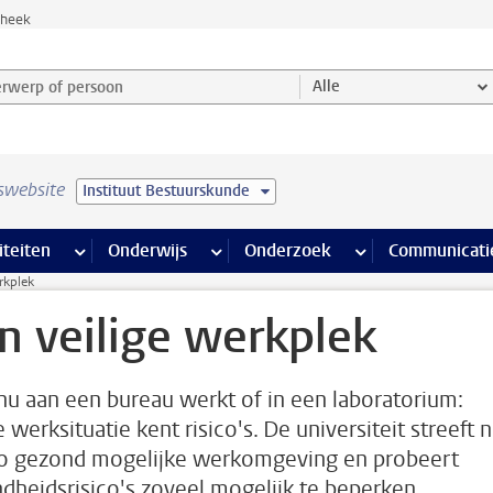
theek
werp of persoon en selecteer categorie
Alle
swebsite
Instituut Bestuurskunde
na’s
 pagina’s
iteiten
meer Faciliteiten pagina’s
Onderwijs
meer Onderwijs pagina’s
Onderzoek
meer Onderzoek p
Communicati
rkplek
n veilige werkplek
 nu aan een bureau werkt of in een laboratorium:
 werksituatie kent risico's. De universiteit streeft 
o gezond mogelijke werkomgeving en probeert
dheidsrisico's zoveel mogelijk te beperken.