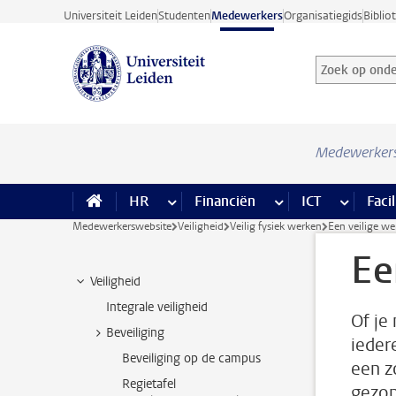
Ga direct naar de inhoud
Universiteit Leiden
Studenten
Medewerkers
Organisatiegids
Biblio
Zoek op onder
Zoekterm
Medewerker
HR
meer HR pagina’s
Financiën
meer Financiën pagi
ICT
meer ICT
Facil
Medewerkerswebsite
Veiligheid
Veilig fysiek werken
Een veilige we
Ee
Veiligheid
Integrale veiligheid
Of je
Beveiliging
iedere
Beveiliging op de campus
een z
Regietafel
gezon