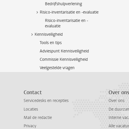
Bedrijfshulpverlening
Risico-inventarisatie en -evaluatie
Risico-inventarisatie en -
evaluatie
Kennisveiligheid
Tools en tips
Adviespunt Kennisveiligheid
Commissie Kennisveiligheid
Veelgestelde vragen
Contact
Over on
Servicedesks en recepties
Over ons
Locaties
De duurzame
Mail de redactie
Interne vac
Privacy
Alle vacatu