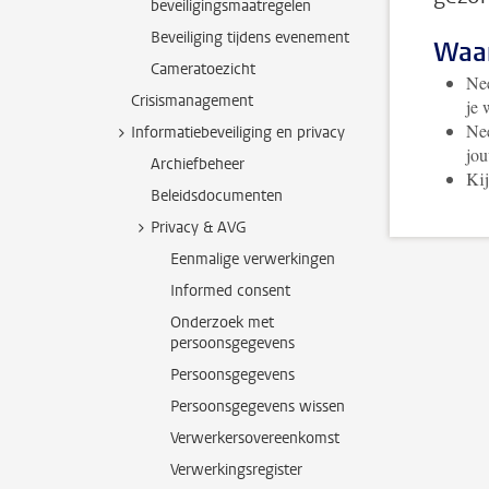
beveiligingsmaatregelen
Beveiliging tijdens evenement
Waar
Cameratoezicht
Nee
Crisismanagement
je 
Nee
Informatiebeveiliging en privacy
jou
Archiefbeheer
Kij
Beleidsdocumenten
Privacy & AVG
Eenmalige verwerkingen
Informed consent
Onderzoek met
persoonsgegevens
Persoonsgegevens
Persoonsgegevens wissen
Verwerkersovereenkomst
Verwerkingsregister