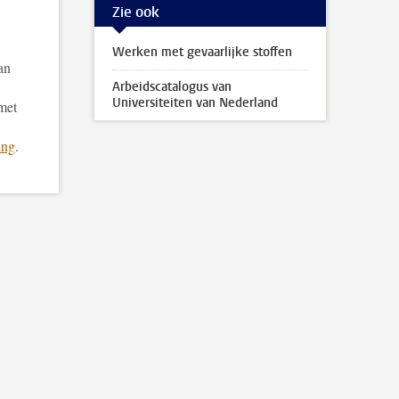
Zie ook
Werken met gevaarlijke stoffen
an
Arbeidscatalogus van
Universiteiten van Nederland
met
ing
.