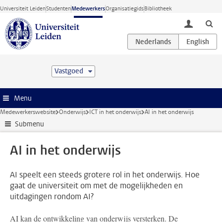
Ga direct naar de inhoud
Universiteit Leiden
Studenten
Medewerkers
Organisatiegids
Bibliotheek
toggle lo
Vastgoed
Menu
Medewerkerswebsite
Onderwijs
ICT in het onderwijs
AI in het onderwijs
Submenu
AI in het onderwijs
AI speelt een steeds grotere rol in het onderwijs. Hoe
gaat de universiteit om met de mogelijkheden en
uitdagingen rondom AI?
AI kan de ontwikkeling van onderwijs versterken. De