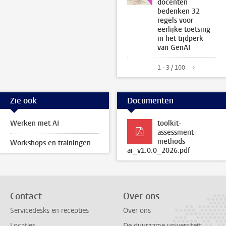
docenten
bedenken 32
regels voor
eerlijke toetsing
in het tijdperk
van GenAI
1 - 3 / 100
Zie ook
Documenten
Werken met AI
toolkit-
assessment-
methods--
Workshops en trainingen
ai_v1.0.0_2026.pdf
Contact
Over ons
Servicedesks en recepties
Over ons
Locaties
De duurzame universiteit