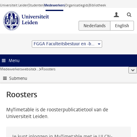
Ga direct naar de inhoud
Universiteit Leiden
Studenten
Medewerkers
Organisatiegids
Bibliotheek
toggle lo
FGGA Faculteitsbestuur en -bureau
Menu
Medewerkerswebsite
...
Roosters
too
Submenu
Roosters
MyTimetable is de roosterpublicatietool van de
Universiteit Leiden.
Je kunt inloggen in MyTimetable met je ULCN-