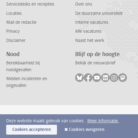
Servicedesks en recepties
Over ons
Locaties
De duurzame universiteit
Mail de redactie
Interne vacatures
Privacy
Alle vacatures
Disclaimer
Naast het werk
Nood
Blijf op de hoogte
Bereikbaarheid bij
Bekijk de nieuwsbrief
noodgevallen
Volg ons op bluesky
Volg ons op facebook
Volg ons op youtub
Volg ons op li
Volg ons o
Volg 
Melden incidenten en
ongevallen
Deze website maakt gebruik van cookies.
Meer informatie.
Cookies accepteren
Cookies weigeren