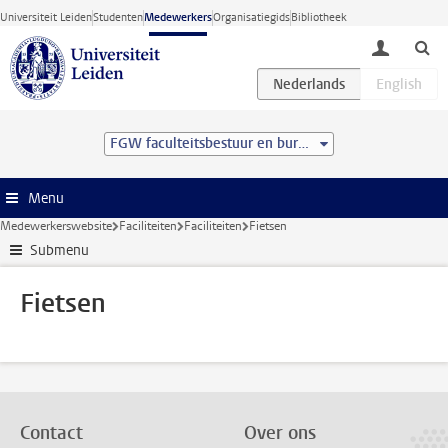
Ga direct naar de inhoud
Universiteit Leiden
Studenten
Medewerkers
Organisatiegids
Bibliotheek
toggle lo
FGW faculteitsbestuur en bureau
Menu
Medewerkerswebsite
Faciliteiten
Faciliteiten
Fietsen
Submenu
Fietsen
Contact
Over ons