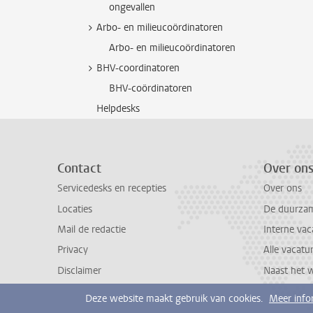
ongevallen
Arbo- en milieucoördinatoren
Arbo- en milieucoördinatoren
BHV-coordinatoren
BHV-coördinatoren
Helpdesks
Contact
Over on
Servicedesks en recepties
Over ons
Locaties
De duurzame
Mail de redactie
Interne vac
Privacy
Alle vacatu
Disclaimer
Naast het 
Deze website maakt gebruik van cookies.
Meer info