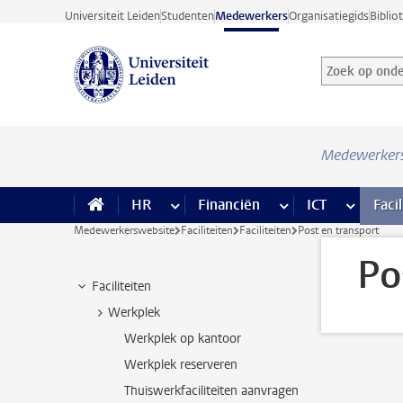
Ga direct naar de inhoud
Universiteit Leiden
Studenten
Medewerkers
Organisatiegids
Biblio
Zoek op onder
Zoekterm
Medewerker
HR
meer HR pagina’s
Financiën
meer Financiën pagi
ICT
meer ICT
Facil
Medewerkerswebsite
Faciliteiten
Faciliteiten
Post en transport
Po
Faciliteiten
Werkplek
Werkplek op kantoor
Werkplek reserveren
Thuiswerkfaciliteiten aanvragen