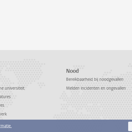
s
Nood
Bereikbaarheid bij noodgevallen
 universiteit
Melden incidenten en ongevallen
atures
res
werk
rmatie.