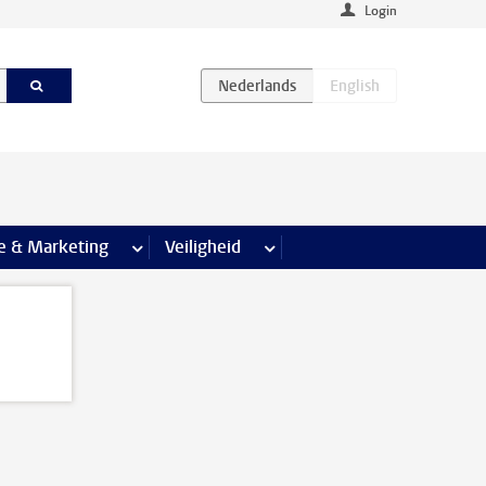
Login
agina’s
e & Marketing
meer Communicatie & Marketing pagina’s
Veiligheid
meer Veiligheid pagina’s