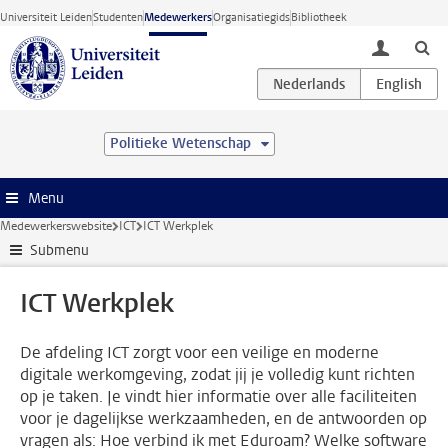
Ga direct naar de inhoud
Universiteit Leiden
Studenten
Medewerkers
Organisatiegids
Bibliotheek
toggle lo
Politieke Wetenschap
Menu
Medewerkerswebsite
ICT
ICT Werkplek
Submenu
ICT Werkplek
De afdeling ICT zorgt voor een veilige en moderne
digitale werkomgeving, zodat jij je volledig kunt richten
op je taken. Je vindt hier informatie over alle faciliteiten
voor je dagelijkse werkzaamheden, en de antwoorden op
vragen als: Hoe verbind ik met Eduroam? Welke software