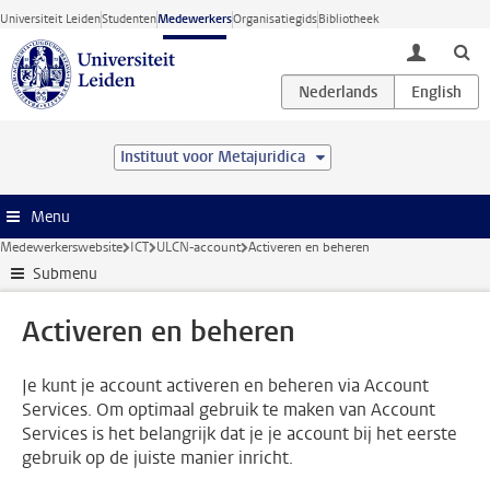
Ga direct naar de inhoud
Universiteit Leiden
Studenten
Medewerkers
Organisatiegids
Bibliotheek
toggle lo
Instituut voor Metajuridica
Menu
Medewerkerswebsite
ICT
ULCN-account
Activeren en beheren
Submenu
Activeren en beheren
Je kunt je account activeren en beheren via Account
Services. Om optimaal gebruik te maken van Account
Services is het belangrijk dat je je account bij het eerste
gebruik op de juiste manier inricht.