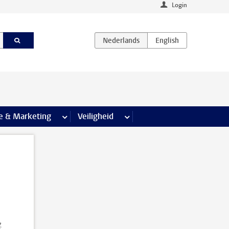
Login
agina’s
e & Marketing
meer Communicatie & Marketing pagina’s
Veiligheid
meer Veiligheid pagina’s
g