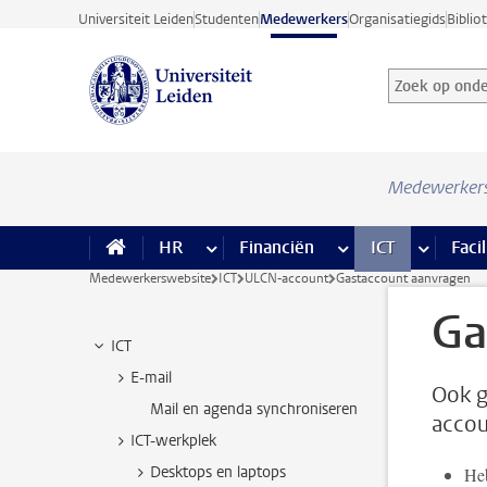
Ga direct naar de inhoud
Universiteit Leiden
Studenten
Medewerkers
Organisatiegids
Biblio
Zoek op onder
Zoekterm
Medewerker
HR
meer HR pagina’s
Financiën
meer Financiën pagi
ICT
meer ICT
Facil
Medewerkerswebsite
ICT
ULCN-account
Gastaccount aanvragen
Ga
ICT
E-mail
Ook g
Mail en agenda synchroniseren
accou
ICT-werkplek
Desktops en laptops
Heb