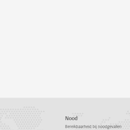
s
Nood
Bereikbaarheid bij noodgevallen