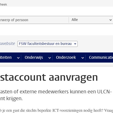
theek
werp of persoon en selecteer categorie
Alle
swebsite
FSW faculteitsbestuur en bureau
na’s
 pagina’s
iteiten
meer Faciliteiten pagina’s
Onderwijs
meer Onderwijs pagina’s
Onderzoek
meer Onderzoek p
Communicati
staccount aanvragen
asten of externe medewerkers kunnen een ULCN-
nt krijgen.
 je een gast die slechts beperkte ICT-voorzieningen nodig heeft? Vraa