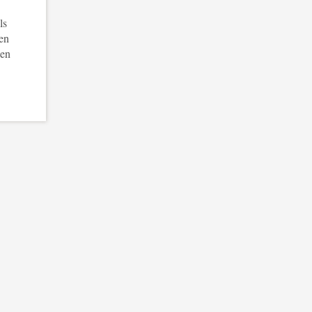
ls
en
 en