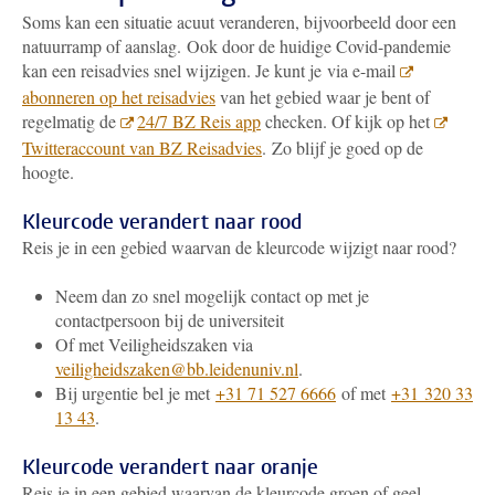
Soms kan een situatie acuut veranderen, bijvoorbeeld door een
natuurramp of aanslag. Ook door de huidige Covid-pandemie
kan een reisadvies snel wijzigen. Je kunt je via e-mail
abonneren op het reisadvies
van het gebied waar je bent of
regelmatig de
24/7 BZ Reis app
checken. Of kijk op het
Twitteraccount van BZ Reisadvies
. Zo blijf je goed op de
hoogte.
Kleurcode verandert naar rood
Reis je in een gebied waarvan de kleurcode wijzigt naar rood?
Neem dan zo snel mogelijk contact op met je
contactpersoon bij de universiteit
Of met Veiligheidszaken via
veiligheidszaken@bb.leidenuniv.nl
.
Bij urgentie bel je met
+31 71 527 6666
of met
+31 320 33
13 43
.
Kleurcode verandert naar oranje
Reis je in een gebied waarvan de kleurcode groen of geel