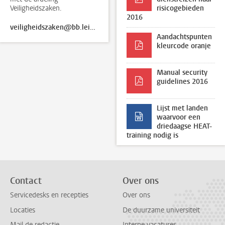
Veiligheidszaken.
risicogebieden
2016
veiligheidszaken@bb.leidenuniv.nl
Aandachtspunten
kleurcode oranje
Manual security
guidelines 2016
Lijst met landen
waarvoor een
driedaagse HEAT-
training nodig is
Contact
Over ons
Servicedesks en recepties
Over ons
Locaties
De duurzame universiteit
Mail de redactie
Interne vacatures