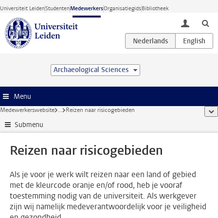
Ga direct naar de inhoud
Universiteit Leiden
Studenten
Medewerkers
Organisatiegids
Bibliotheek
toggle lo
Archaeological Sciences
Menu
Medewerkerswebsite
...
Reizen naar risicogebieden
too
Submenu
Reizen naar risicogebieden
Als je voor je werk wilt reizen naar een land of gebied
met de kleurcode oranje en/of rood, heb je vooraf
toestemming nodig van de universiteit. Als werkgever
zijn wij namelijk medeverantwoordelijk voor je veiligheid
en gezondheid.