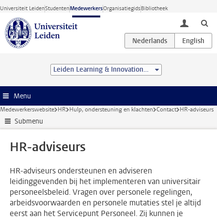
Ga direct naar de inhoud
Universiteit Leiden
Studenten
Medewerkers
Organisatiegids
Bibliotheek
toggle lo
Leiden Learning & Innovation Centre
Menu
Medewerkerswebsite
HR
Hulp, ondersteuning en klachten
Contact
HR-adviseurs
Submenu
HR-adviseurs
HR-adviseurs ondersteunen en adviseren
leidinggevenden bij het implementeren van universitair
personeelsbeleid. Vragen over personele regelingen,
arbeidsvoorwaarden en personele mutaties stel je altijd
eerst aan het Servicepunt Personeel. Zij kunnen je