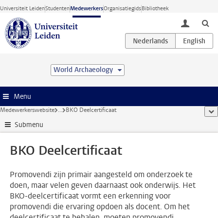
Ga direct naar de inhoud
Universiteit Leiden
Studenten
Medewerkers
Organisatiegids
Bibliotheek
toggle lo
World Archaeology
Menu
Medewerkerswebsite
...
BKO Deelcertificaat
too
Submenu
BKO Deelcertificaat
Promovendi zijn primair aangesteld om onderzoek te
doen, maar velen geven daarnaast ook onderwijs. Het
BKO-deelcertificaat vormt een erkenning voor
promovendi die ervaring opdoen als docent. Om het
deelcertificaat te behalen, moeten promovendi