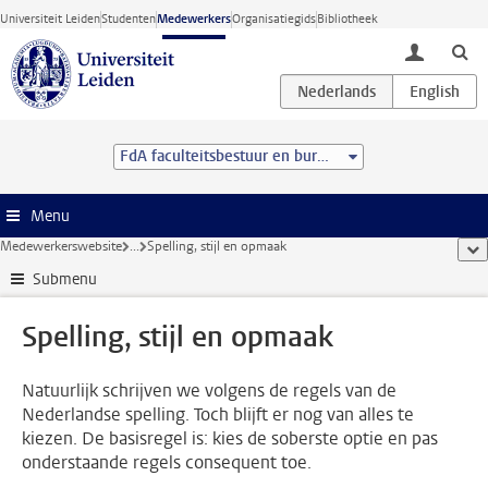
Ga direct naar de inhoud
Universiteit Leiden
Studenten
Medewerkers
Organisatiegids
Bibliotheek
toggle lo
FdA faculteitsbestuur en bureau
Menu
Medewerkerswebsite
...
Spelling, stijl en opmaak
too
Submenu
Spelling, stijl en opmaak
Natuurlijk schrijven we volgens de regels van de
Nederlandse spelling. Toch blijft er nog van alles te
kiezen. De basisregel is: kies de soberste optie en pas
onderstaande regels consequent toe.