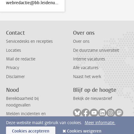
webredactie@bb.leidenuniv.nl
Contact
Over ons
Servicedesks en recepties
Over ons
Locaties
De duurzame universiteit
Mail de redactie
Interne vacatures
Privacy
Alle vacatures
Disclaimer
Naast het werk
Nood
Blijf op de hoogte
Bereikbaarheid bij
Bekijk de nieuwsbrief
noodgevallen
Volg ons op bluesky
Volg ons op facebook
Volg ons op youtub
Volg ons op li
Volg ons o
Volg 
Melden incidenten en
ongevallen
Deze website maakt gebruik van cookies.
Meer informatie.
Cookies accepteren
Cookies weigeren