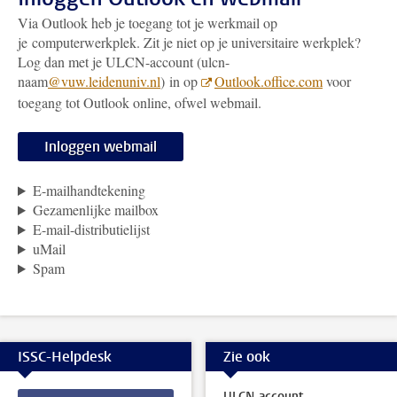
Via Outlook heb je toegang tot je werkmail op
je computerwerkplek. Zit je niet op je universitaire werkplek?
Log dan met je ULCN-account (ulcn-
naam
@vuw.leidenuniv.nl
) in op
Outlook.office.com
voor
toegang tot Outlook online, ofwel webmail.
Inloggen webmail
E-mailhandtekening
Gezamenlijke mailbox
E-mail-distributielijst
uMail
Spam
ISSC-Helpdesk
Zie ook
ULCN-account