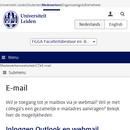
Ga direct naar de inhoud
Universiteit Leiden
Studenten
Medewerkers
Organisatiegids
Bibliotheek
toggle lo
FGGA Faculteitsbestuur en -bureau
Menu
Medewerkerswebsite
ICT
E-mail
Submenu
E-mail
Wil je toegang tot je mailbox via je webmail? Wil je met
collega's een gezamelijk e-mailadres aanvragen? Bekijk
hier de mogelijkheden.
Inloggen Outlook en webmail