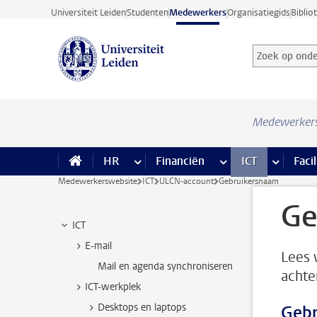
Ga direct naar de inhoud
Universiteit Leiden
Studenten
Medewerkers
Organisatiegids
Biblio
Zoek op onder
Zoekterm
Medewerker
HR
meer HR pagina’s
Financiën
meer Financiën pagi
ICT
meer ICT
Facil
Medewerkerswebsite
ICT
ULCN-account
Gebruikersnaam
Ge
ICT
E-mail
Lees 
Mail en agenda synchroniseren
achte
ICT-werkplek
Desktops en laptops
Gebr