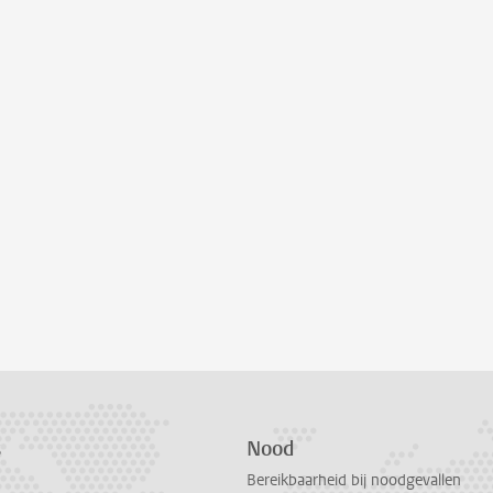
s
Nood
Bereikbaarheid bij noodgevallen