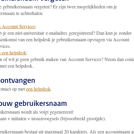
je gebruikersnaam vergeten? Er zijn twee mogelijkheden om je
ersnaam te achterhalen:
 Account Services
:
 je een niet-universitair e-mailadres geregistreerd? Dan kun je zonder
senkomst van een helpdesk je gebruikersnaam opvragen via Account
vices.
 een helpdesk
:
 of wil je geen gebruik maken van Account Services? Neem dan cont
met een helpdesk.
 ontvangen
ntact op met
een helpdesk
.
ouw gebruikersnaam
uikersnaam wordt als volgt gegenereerd:
am + initialen + tussenvoegsels (bijvoorbeeld grootjjde).
ruikersnaam bestaat uit maximaal 20 karakters. Als een accountnaam a