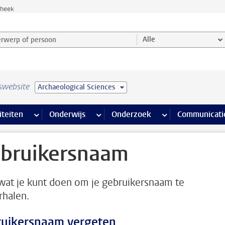
theek
werp of persoon en selecteer categorie
Alle
swebsite
Archaeological Sciences
na’s
 pagina’s
iteiten
meer Faciliteiten pagina’s
Onderwijs
meer Onderwijs pagina’s
Onderzoek
meer Onderzoek p
Communicati
bruikersnaam
wat je kunt doen om je gebruikersnaam te
rhalen.
uikersnaam vergeten