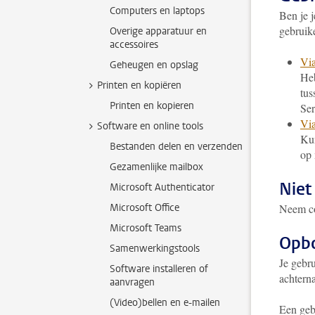
Computers en laptops
Ben je 
gebruik
Overige apparatuur en
accessoires
Via
Geheugen en opslag
Heb
Printen en kopiëren
tus
Printen en kopieren
Ser
Via
Software en online tools
Kun
Bestanden delen en verzenden
op 
Gezamenlijke mailbox
Niet
Microsoft Authenticator
Microsoft Office
Neem co
Microsoft Teams
Opb
Samenwerkingstools
Je gebr
Software installeren of
achterna
aanvragen
(Video)bellen en e-mailen
Een geb