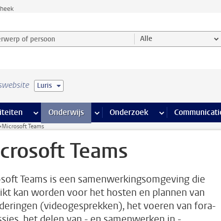
theek
werp of persoon en selecteer categorie
Alle
swebsite
Luris
na’s
 pagina’s
iteiten
meer Faciliteiten pagina’s
Onderwijs
meer Onderwijs pagina’s
Onderzoek
meer Onderzoek p
Communicati
Microsoft Teams
crosoft Teams
soft Teams is een samenwerkingsomgeving die
ikt kan worden voor het hosten en plannen van
deringen (videogesprekken), het voeren van fora-
ssies, het delen van - en samenwerken in -