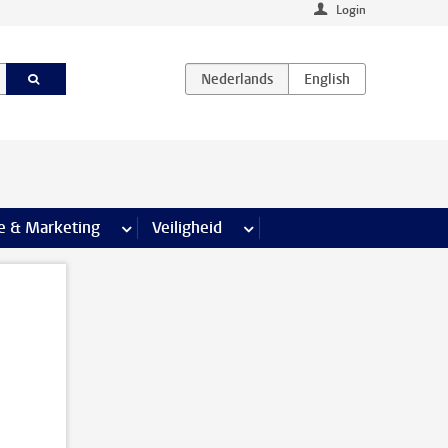
Login
agina’s
e & Marketing
meer Communicatie & Marketing pagina’s
Veiligheid
meer Veiligheid pagina’s