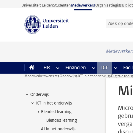
Ga direct naar de inhoud
Universiteit Leiden
Studenten
Medewerkers
Organisatiegids
Biblio
Zoek op onder
Zoekterm
Medewerker
HR
meer HR pagina’s
Financiën
meer Financiën pagi
ICT
meer ICT
Facil
Medewerkerswebsite
Onderwijs
ICT in het onderwijs
Digitale tools
Mi
Onderwijs
ICT in het onderwijs
Micro
Blended learning
gebru
Blended learning
verga
AI in het onderwijs
discu